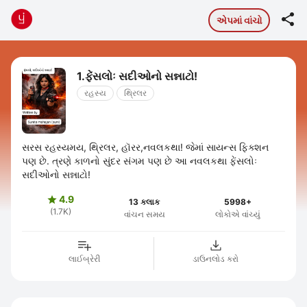

એપમાં વાંચો
1.ફેંસલોઃ સદીઓનો સન્નાટો!
રહસ્ય
થ્રિલર
સરસ રહસ્યમય, થ્રિલર, હૉરર,નવલકથા! જેમાં સાયન્સ ફિક્શન
પણ છે. ત્રણે કાળનો સુંદર સંગમ પણ છે આ નવલકથા ફેંસલોઃ
સદીઓનો સન્નાટો!
4.9

13 કલાક
5998+
(1.7K)
વાંચન સમય
લોકોએ વાંચ્યું
લાઈબ્રેરી
ડાઉનલોડ કરો