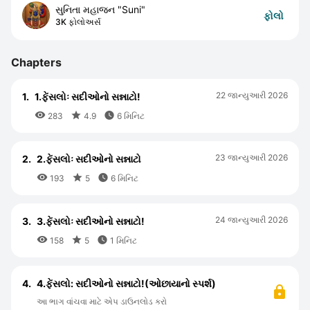
સુનિતા મહાજન "Suni"
ફોલો
3K ફોલોઅર્સ
Chapters
22 જાન્યુઆરી 2026
1.
1.ફેંસલોઃ સદીઓનો સન્નાટો!



283
4.9
6 મિનિટ
23 જાન્યુઆરી 2026
2.
2.ફેંસલોઃ સદીઓનો સન્નાટો



193
5
6 મિનિટ
24 જાન્યુઆરી 2026
3.
3.ફેંસલોઃ સદીઓનો સન્નાટો!



158
5
1 મિનિટ
4.
4.ફેંસલો: સદીઓનો સન્નાટો!(ઓછાયાનો સ્પર્શ)
આ ભાગ વાંચવા માટે એપ ડાઉનલોડ કરો