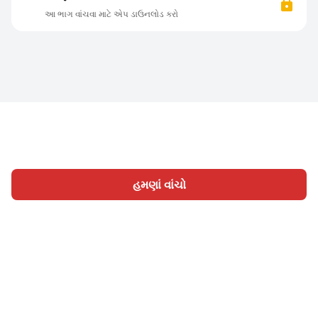
આ ભાગ વાંચવા માટે એપ ડાઉનલોડ કરો
હમણાં વાંચો
હોમ
શ્રેણી
લખો
લેખો
સાઈન ઇન
|
|
© 2026 Nasadiya Tech. Pvt. Ltd.
અમારા વિશે
અમારી સાથે
|
|
|
કામ કરો
ગોપનીયતા નીતિ
સેવાની શરતો
Vulnerability
|
|
Disclosure Policy
Hall of Fame
Trust Center