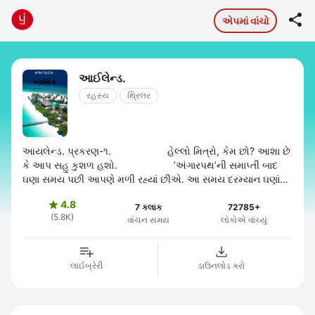

એપમાં વાંચો
આઈલેન્ડ.
રહસ્ય
થ્રિલર
આયલેન્ડ. પ્રકરણ-૧. હેલ્લો મિત્રો, કેમ છો? આશા છે
કે આપ સહુ કુશળ હશો. ’અંગારપથ’ની સમાપ્તી બાદ
ઘણા સમય પછી આપણે મળી રહ્યાં છીએ. આ સમય દરમ્યાન ઘણાં
મિત્રો ...
4.8

7 કલાક
72785+
(5.8K)
વાંચન સમય
લોકોએ વાંચ્યું
લાઈબ્રેરી
ડાઉનલોડ કરો