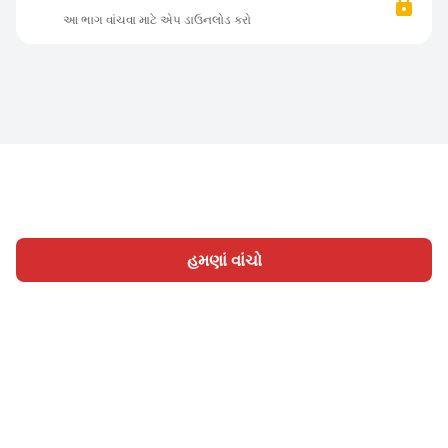
આ ભાગ વાંચવા માટે એપ ડાઉનલોડ કરો
હમણાં વાંચો
હોમ
શ્રેણી
લખો
લેખો
સાઈન ઇન
|
|
© 2026 Nasadiya Tech. Pvt. Ltd.
અમારા વિશે
અમારી સાથે
|
|
|
કામ કરો
ગોપનીયતા નીતિ
સેવાની શરતો
Vulnerability
|
|
Disclosure Policy
Hall of Fame
Trust Center