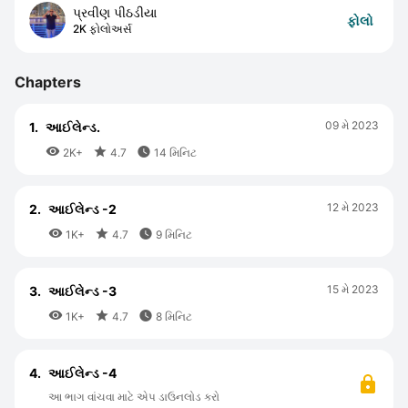
પ્રવીણ પીઠડીયા
ફોલો
2K ફોલોઅર્સ
Chapters
09 મે 2023
1.
આઈલેન્ડ.



2K+
4.7
14 મિનિટ
12 મે 2023
2.
આઈલેન્ડ -2



1K+
4.7
9 મિનિટ
15 મે 2023
3.
આઈલેન્ડ -3



1K+
4.7
8 મિનિટ
4.
આઈલેન્ડ -4
આ ભાગ વાંચવા માટે એપ ડાઉનલોડ કરો