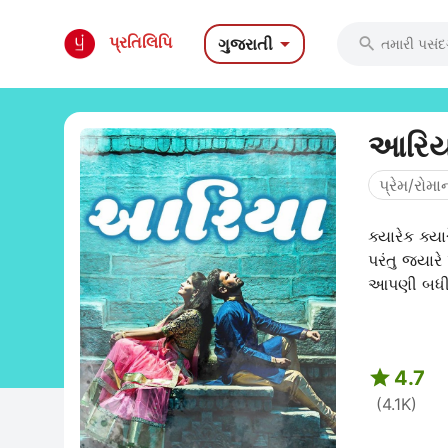

પ્રતિલિપિ
ગુજરાતી

આરિય
પ્રેમ/રોમા
ક્યારેક ક્ય
પરંતુ જ્યાર
આપણી બધી 

4.7
(4.1K)