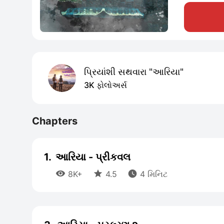
પ્રિયાંશી સથવારા "આરિયા"
3K ફોલોઅર્સ
Chapters
1.
આરિયા - પ્રીકવલ



8K+
4.5
4 મિનિટ