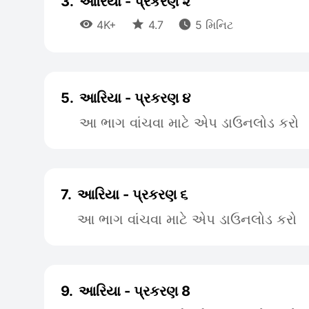
3.
આરિયા - પ્રકરણ ૨



4K+
4.7
5 મિનિટ
5.
આરિયા - પ્રકરણ ૪
આ ભાગ વાંચવા માટે એપ ડાઉનલોડ કરો
7.
આરિયા - પ્રકરણ ૬
આ ભાગ વાંચવા માટે એપ ડાઉનલોડ કરો
9.
આરિયા - પ્રકરણ 8