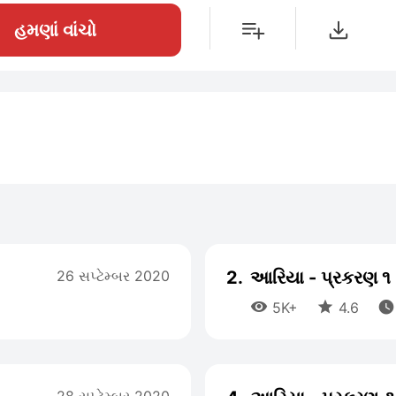
હમણાં વાંચો
26 સપ્ટેમ્બર 2020
2.
આરિયા - પ્રકરણ ૧



5K+
4.6