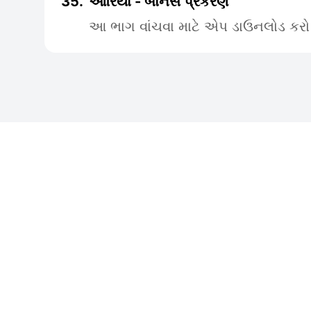
35.
આરિયા - બોનસ પ્રકરણ
આ ભાગ વાંચવા માટે એપ ડાઉનલોડ કરો