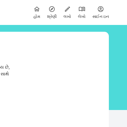
હોમ
શ્રેણી
લખો
લેખો
સાઈન ઇન
ાય છે,
 સાથે