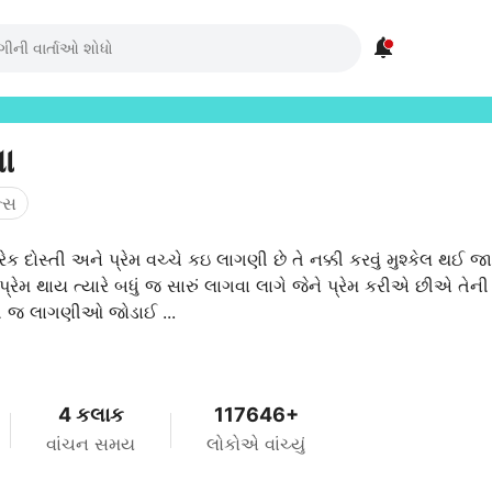

ા
ન્સ
ારેક દોસ્તી અને પ્રેમ વચ્ચે કઇ લાગણી છે તે નક્કી કરવું મુશ્કેલ થઈ જ
ે પ્રેમ થાય ત્યારે બધું જ સારું લાગવા લાગે જેને પ્રેમ કરીએ છીએ તેની
જ લાગણીઓ જોડાઈ ...
4 કલાક
117646+
વાંચન સમય
લોકોએ વાંચ્યું