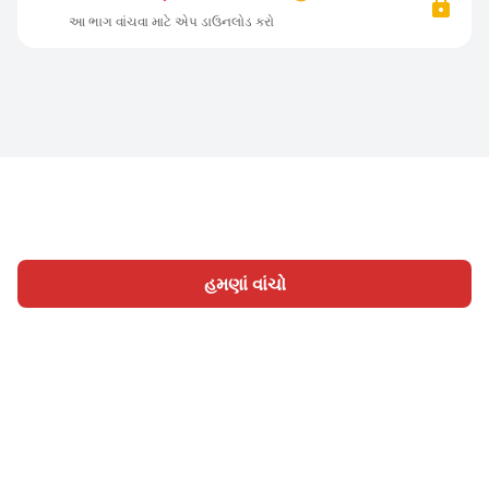
આ ભાગ વાંચવા માટે એપ ડાઉનલોડ કરો
હમણાં વાંચો
હોમ
શ્રેણી
લખો
લેખો
સાઈન ઇન
|
|
© 2026 Nasadiya Tech. Pvt. Ltd.
અમારા વિશે
અમારી સાથે
|
|
|
કામ કરો
ગોપનીયતા નીતિ
સેવાની શરતો
Vulnerability
|
|
Disclosure Policy
Hall of Fame
Trust Center