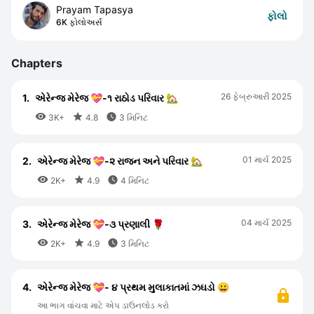
Prayam Tapasya
ફોલો
6K ફોલોઅર્સ
Chapters
26 ફેબ્રુઆરી 2025
1.
એરેન્જ મેરેજ 💝-૧ રાઠોડ પરિવાર 🏡



3K+
4.8
3 મિનિટ
01 માર્ચ 2025
2.
એરેન્જ મેરેજ 💝-૨ રાજન અને પરિવાર 🏡



2K+
4.9
4 મિનિટ
04 માર્ચ 2025
3.
એરેન્જ મેરેજ 💝-૩ પ્રણાલી 🌹



2K+
4.9
3 મિનિટ
4.
એરેન્જ મેરેજ 💝- ૪ પ્રથમ મુલાકાતમાં ઝઘડો 😀
આ ભાગ વાંચવા માટે એપ ડાઉનલોડ કરો