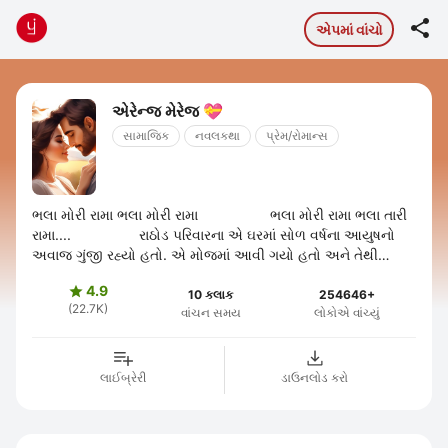

એપમાં વાંચો
એરેન્જ મેરેજ 💝
સામાજિક
નવલકથા
પ્રેમ/રોમાન્સ
ભલા મોરી રામા ભલા મોરી રામા ભલા મોરી રામા ભલા તારી
રામા.... રાઠોડ પરિવારના એ ઘરમાં સોળ વર્ષના આયુષનો
અવાજ ગુંજી રહ્યો હતો. એ મોજમાં આવી ગયો હતો અને તેથી
પોતાનો ...
4.9

10 કલાક
254646+
(22.7K)
વાંચન સમય
લોકોએ વાંચ્યું
લાઈબ્રેરી
ડાઉનલોડ કરો