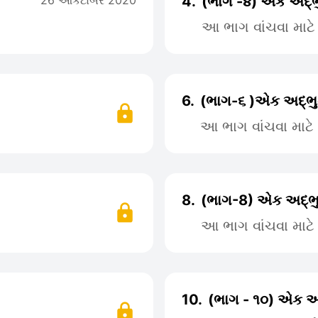
26 ઓકટોબર 2020
4.
(ભાગ -૪) એક અદ્ભ
આ ભાગ વાંચવા માટ
6.
(ભાગ-૬ )એક અદ્ભુ
આ ભાગ વાંચવા માટ
8.
(ભાગ-8) એક અદ્ભુ
આ ભાગ વાંચવા માટ
10.
(ભાગ - ૧૦) એક અ