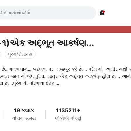

-૧)એક અદ્ભૂત આકર્ષણ...
પ્રેમ/રોમાન્સ
 છે...ભલભલાને... બદલવા પર મજબુર કરે છે.... પ્રેમ માં અમીર નથી 
.નાત જાત નાં બંધ હોતા...માત્ર એક અદ્ભૂત આકર્ષણ હોય છે.... આન
છે....પ્રેમ ની પરિભાષા દરેક ...
19 કલાક
1135211+
વાંચન સમય
લોકોએ વાંચ્યું