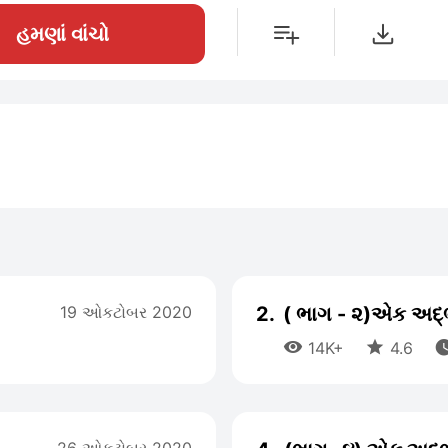
હમણાં વાંચો
19 ઓકટોબર 2020
2.
( ભાગ - ૨)એક અદ્


14K+
4.6