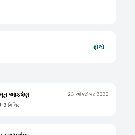
ફોલો
ભૂત આકર્ષણ
23 ઓકટોબર 2020

3 મિનિટ