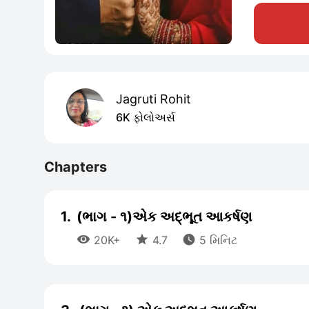
Jagruti Rohit
6K ફોલોઅર્સ
Chapters
1.
(ભાગ - ૧)એક અદ્ભૂત આકર્ષણ



20K+
4.7
5 મિનિટ