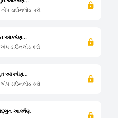
ુત આકર્ષણ...
ે એપ ડાઉનલોડ કરો
ત આકર્ષણ...
ે એપ ડાઉનલોડ કરો
ત આકર્ષણ...
ે એપ ડાઉનલોડ કરો
દ્ભુત આકર્ષણ