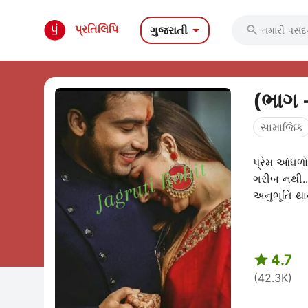

પ્રતિલિપિ
ગુજરાતી

(ભાગ 
સામાજિક
પ્રેમ આંધળો
ગરીબ નથી..
અનુભૂતિ થાય 

4.7
(42.3K)