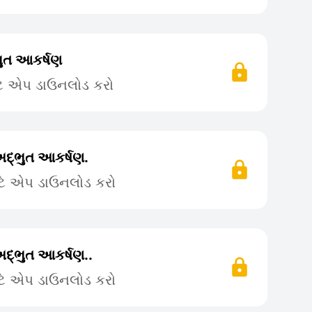
ુત આકર્ષણ
ટે એપ ડાઉનલોડ કરો
દ્ભુત આકર્ષણ.
ટે એપ ડાઉનલોડ કરો
દ્ભુત આકર્ષણ..
ટે એપ ડાઉનલોડ કરો