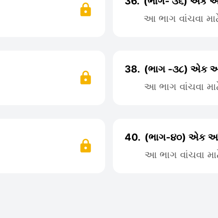
36.
(ભાગ- ૩૬) એક અ
આ ભાગ વાંચવા મા
38.
(ભાગ -૩૮) એક અદ
આ ભાગ વાંચવા મા
40.
(ભાગ-૪૦) એક અદ
આ ભાગ વાંચવા મા