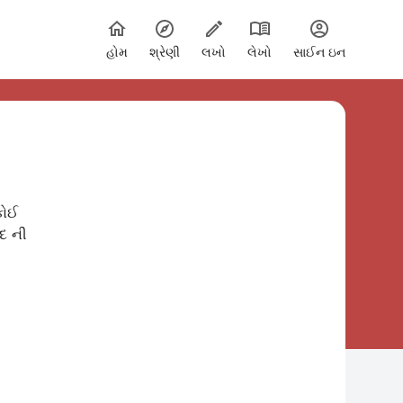
હોમ
શ્રેણી
લખો
લેખો
સાઈન ઇન
કોઈ
ંદ ની