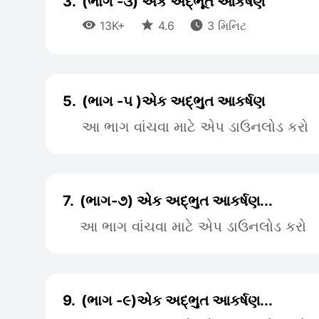
3.
(ભાગ -૩) એક અદ્ભૂત આકર્ષણ



13K+
4.6
3 મિનિટ
5.
(ભાગ -૫ )એક અદ્ભુત આકર્ષણ
આ ભાગ વાંચવા માટે એપ ડાઉનલોડ કરો
7.
(ભાગ-૭) એક અદ્ભુત આકર્ષણ...
આ ભાગ વાંચવા માટે એપ ડાઉનલોડ કરો
9.
(ભાગ -૯)એક અદ્ભુત આકર્ષણ...