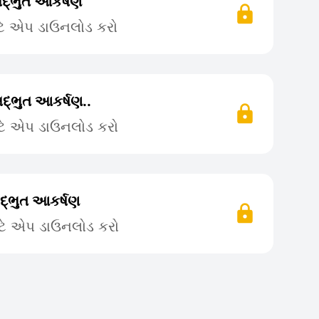
દ્ભુત આકર્ષણ
ટે એપ ડાઉનલોડ કરો
્ભુત આકર્ષણ..
ટે એપ ડાઉનલોડ કરો
્ભુત આકર્ષણ
ટે એપ ડાઉનલોડ કરો