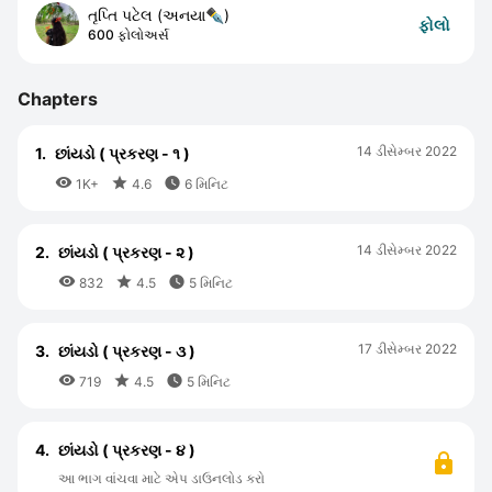
તૃપ્તિ પટેલ (અનયા✒)
ફોલો
600 ફોલોઅર્સ
Chapters
14 ડીસેમ્બર 2022
1.
છાંયડો ( પ્રકરણ - ૧ )



1K+
4.6
6 મિનિટ
14 ડીસેમ્બર 2022
2.
છાંયડો ( પ્રકરણ - ૨ )



832
4.5
5 મિનિટ
17 ડીસેમ્બર 2022
3.
છાંયડો ( પ્રકરણ - ૩ )



719
4.5
5 મિનિટ
4.
છાંયડો ( પ્રકરણ - ૪ )
આ ભાગ વાંચવા માટે એપ ડાઉનલોડ કરો