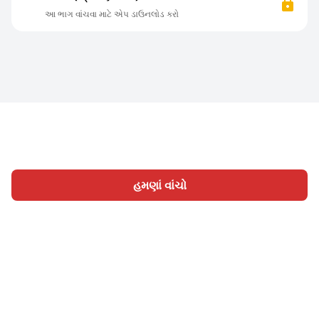
આ ભાગ વાંચવા માટે એપ ડાઉનલોડ કરો
હમણાં વાંચો
હોમ
શ્રેણી
લખો
લેખો
સાઈન ઇન
|
|
© 2026 Nasadiya Tech. Pvt. Ltd.
અમારા વિશે
અમારી સાથે
|
|
|
કામ કરો
ગોપનીયતા નીતિ
સેવાની શરતો
Vulnerability
|
|
Disclosure Policy
Hall of Fame
Trust Center