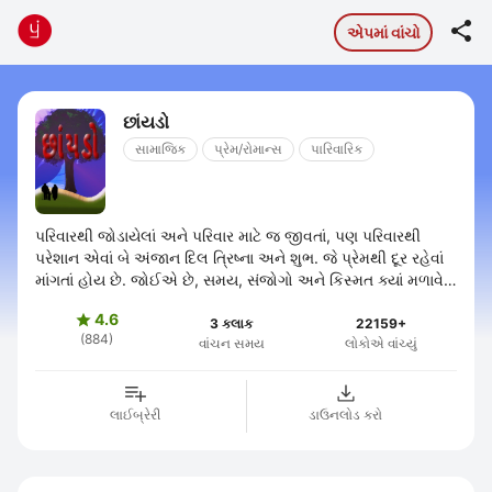

એપમાં વાંચો
છાંયડો
સામાજિક
પ્રેમ/રોમાન્સ
પારિવારિક
પરિવારથી જોડાયેલાં અને પરિવાર માટે જ જીવતાં, પણ પરિવારથી
પરેશાન એવાં બે અંજાન દિલ ત્રિષ્ના અને શુભ. જે પ્રેમથી દૂર રહેવાં
માંગતાં હોય છે. જોઈએ છે, સમય, સંજોગો અને કિસ્મત ક્યાં મળાવે
છે..?
4.6

3 કલાક
22159+
(884)
વાંચન સમય
લોકોએ વાંચ્યું
લાઈબ્રેરી
ડાઉનલોડ કરો