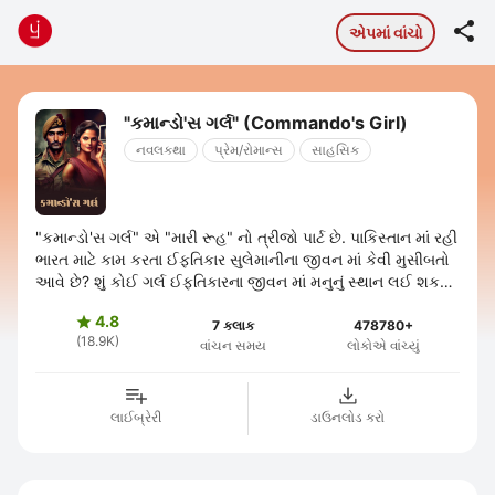

એપમાં વાંચો
"કમાન્ડો'સ ગર્લ" (Commando's Girl)
નવલકથા
પ્રેમ/રોમાન્સ
સાહસિક
"કમાન્ડો'સ ગર્લ" એ "મારી રૂહ" નો ત્રીજો પાર્ટ છે. પાકિસ્તાન માં રહી
ભારત માટે કામ કરતા ઈફતિકાર સુલેમાનીના જીવન માં કેવી મુસીબતો
આવે છે? શું કોઈ ગર્લ ઈફતિકારના જીવન માં મનુનું સ્થાન લઈ શકશે?
શું ...
4.8

7 કલાક
478780+
(18.9K)
વાંચન સમય
લોકોએ વાંચ્યું
લાઈબ્રેરી
ડાઉનલોડ કરો