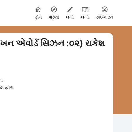
હોમ
શ્રેણી
લખો
લેખો
સાઈન ઇન
 લેખન એવોર્ડ સિઝન :૦૨) રાકેશ
ના
 દ્વારા