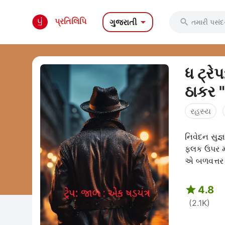

પ્રતિલિપિ
ગુજરાતી

ધ ટ્રે
ઠાકર 
રહસ્ય
નિવેદન સુજ
ફલક ઉપર મા
એ બળવત્તર 

4.8
(2.1K)