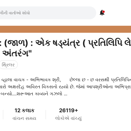

પ: (જાળ) : એક ષડ્યંત્ર ( પ્રતિલિપિ
" અંતરંગ"
થ્રિલર
્ઞ વ્હાલા વાચક - અભિભાવક શ્રી, છેલ્લા છ - છ વરસથી પ્રતિલિપિ
રો અક્ષરદેહ અવિરત વિકસતો રહ્યો છે. જેમાં આપશ્રીઓના અભિપ્રાય
બન્યો....શરૂઆત કાવ્યને ગઝલો ...
12 કલાક
26119+
વાંચન સમય
લોકોએ વાંચ્યું