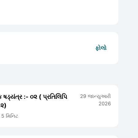
ફોલો
 ષડ્યંત્ર :- ૦૨ ( પ્રતિલિપિ
29 જાન્યુઆરી
2026
:૨)
5 મિનિટ