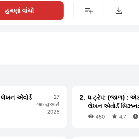
હમણાં વાંચો
િ લેખન એવોર્ડ
27
2.
ધ ટ્રેપ: (જાળ) : એક
જાન્યુઆરી
લેખન એવોર્ડ સિઝન
2026



450
4.7