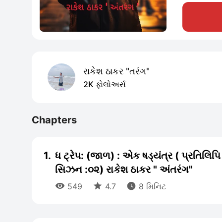
રાકેશ ઠાકર "તરંગ"
2K ફોલોઅર્સ
Chapters
1.
ધ ટ્રેપ: (જાળ) : એક ષડ્યંત્ર ( પ્રતિલિપ
સિઝન :૦૨) રાકેશ ઠાકર " અંતરંગ"



549
4.7
8 મિનિટ