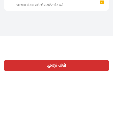
આ ભાગ વાંચવા માટે એપ ડાઉનલોડ કરો
હમણાં વાંચો
હોમ
શ્રેણી
લખો
લેખો
સાઈન ઇન
|
|
© 2026 Nasadiya Tech. Pvt. Ltd.
અમારા વિશે
અમારી સાથે
|
|
|
કામ કરો
ગોપનીયતા નીતિ
સેવાની શરતો
Vulnerability
|
|
Disclosure Policy
Hall of Fame
Trust Center