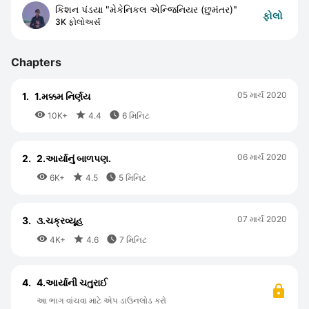
કિશન પંડયા "મેકેનિકલ એન્જિનિયર (છુમંતર)"
ફોલો
3K ફોલોઅર્સ
Chapters
05 માર્ચ 2020
1.
1.મક્કમ નિર્ણય



10K+
4.4
6 મિનિટ
06 માર્ચ 2020
2.
2.આર્યાનું બાળપણ.



6K+
4.5
5 મિનિટ
07 માર્ચ 2020
3.
૩.ચક્રવ્યૂહ



4K+
4.6
7 મિનિટ
4.
4.આર્યાની ચતુરાઈ
આ ભાગ વાંચવા માટે એપ ડાઉનલોડ કરો