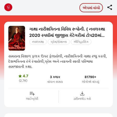

એપમાં વાંચો
ગાથા નારીશક્તિના વિવિધ રૂપોની. ( નવલકથા
2020 સ્પર્ધામાં જીજીસ કેટેગરીમાં ટોપ20માં
આવેલી નવલકથા)
નવલકથા
પ્રેમ/રોમાન્સ
ઐતિહાસિક
સમયના વિશાળ ફલક ઉપર ફેલાયેલી, નારીશક્તિની ગાથા રજુ કરતી,
દેશભક્તિના રંગે રંગાયેલી,પ્રેમ અને ત્યાગની સાચી પરિભાષા
સમજાવતી કથા.
4.7

3 કલાક
81790+
(2.7K)
વાંચન સમય
લોકોએ વાંચ્યું
લાઈબ્રેરી
ડાઉનલોડ કરો