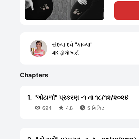
સંધ્યા દવે "કાવ્યા"
4K ફોલોઅર્સ
Chapters
1.
"ગોટાળો" પ્રકરણ -૧ તા ૧૮/૧૨/૨૦૨૪



694
4.8
5 મિનિટ