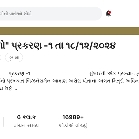

"ગોટાળો" પ્રકરણ -૧ તા ૧૮/૧૨/૨૦૨૪
ડ્રામા
કરણ -૧ મુંબઈની એક પ્રખ્યાત હોટલના
ઉર્ફે ...
6 કલાક
16989+
વાંચન સમય
લોકોએ વાંચ્યું