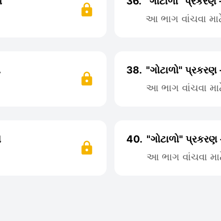
૫
36.
"ગોટાળો" પ્રકરણ 
આ ભાગ વાંચવા મા
૫
38.
"ગોટાળો" પ્રકરણ 
આ ભાગ વાંચવા મા
૫
40.
"ગોટાળો" પ્રકરણ
આ ભાગ વાંચવા મા