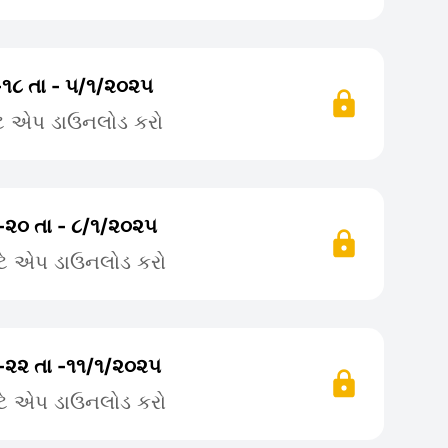
-૧૮ તા - ૫/૧/૨૦૨૫
ટે એપ ડાઉનલોડ કરો
-૨૦ તા - ૮/૧/૨૦૨૫
ટે એપ ડાઉનલોડ કરો
-૨૨ તા -૧૧/૧/૨૦૨૫
ટે એપ ડાઉનલોડ કરો