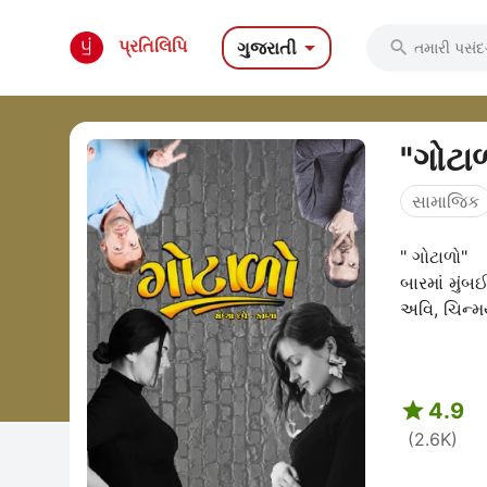

પ્રતિલિપિ
ગુજરાતી

સામાજિક
" ગોટાળો" પ્ર
બારમાં મુંબઈનો પ્રખ્યાત બિઝનેસમેન આકાશ અરોરા પોતાના અંગત મિત્રો અવિનાશ ઉર્ફે
અવિ, ચિન્મય 

4.9
(2.6K)