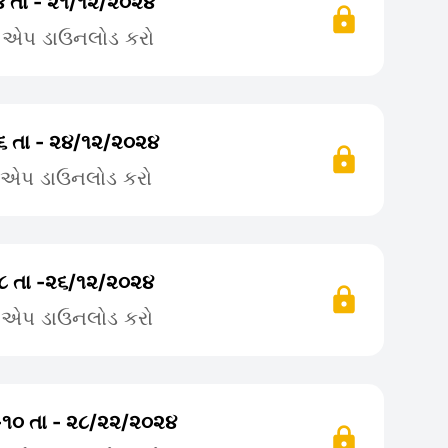
૪ તા - ૨૧/૧૨/૨૦૨૪
ે એપ ડાઉનલોડ કરો
 ૬ તા - ૨૪/૧૨/૨૦૨૪
ે એપ ડાઉનલોડ કરો
 ૮ તા -૨૬/૧૨/૨૦૨૪
ે એપ ડાઉનલોડ કરો
-૧૦ તા - ૨૮/૨૨/૨૦૨૪