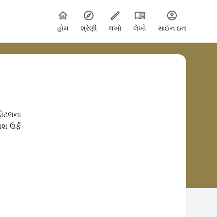
હોમ
શ્રેણી
લખો
લેખો
સાઈન ઇન