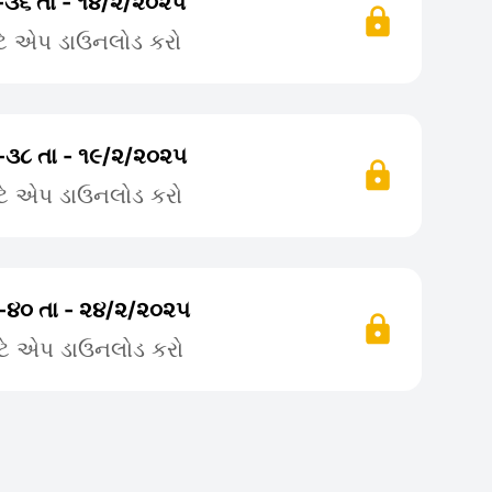
-૩૬ તા - ૧૪/૨/૨૦૨૫
ટે એપ ડાઉનલોડ કરો
-૩૮ તા - ૧૯/૨/૨૦૨૫
ટે એપ ડાઉનલોડ કરો
 -૪૦ તા - ૨૪/૨/૨૦૨૫
ટે એપ ડાઉનલોડ કરો