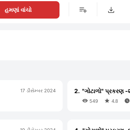
હમણાં વાંચો
17 ડીસેમ્બર 2024
2.
"ગોટાળો" પ્રકરણ -



549
4.8