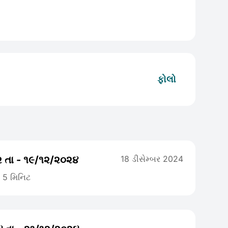
ફોલો
૨ તા - ૧૯/૧૨/૨૦૨૪
18 ડીસેમ્બર 2024
5 મિનિટ