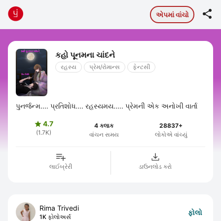

એપમાં વાંચો
કહો પૂનમના ચાંદને
રહસ્ય
પ્રેમ/રોમાન્સ
ફેન્ટસી
પુનર્જન્મ.... પ્રતિશોધ.... રહસ્યમય..... પ્રેમની એક અનોખી વાર્તા
4.7

4 કલાક
28837+
(1.7K)
વાંચન સમય
લોકોએ વાંચ્યું
લાઈબ્રેરી
ડાઉનલોડ કરો
Rima Trivedi
ફોલો
1K ફોલોઅર્સ