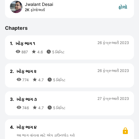
Jwalant Desai
ફોલો
2K ફોલોઅર્સ
Chapters
26 ફેબ્રુઆરી 2023
1.
ખોફ ભાગ ૧



887
4.6
5 મિનિટ
26 ફેબ્રુઆરી 2023
2.
ખોફ ભાગ ૨



774
4.7
5 મિનિટ
27 ફેબ્રુઆરી 2023
3.
ખોફ ભાગ ૩



746
4.7
5 મિનિટ
4.
ખોફ ભાગ ૪
આ ભાગ વાંચવા માટે એપ ડાઉનલોડ કરો