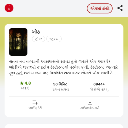

એપમાં વાંચો
ખોફ
હોરર
રહસ્ય
રાતના નવ વાગ્યાની આસપાસનો સમય હતો જ્યારે એક આકર્ષક
જોડીએ લકઝરી રૂફટોપ રેસ્ટોરન્ટમાં પ્રવેશ કર્યો. રેસ્ટોરન્ટ અત્યારે
ફૂલ હતું, છતાંય જરા પણ વિચલિત થયા વગર છોકરો એક ખાલી ટેબલ
તરફ આગળ વધ્યો, જેના ...
4.8

56 મિનિટ
6944+
(417)
વાંચન સમય
લોકોએ વાંચ્યું
લાઈબ્રેરી
ડાઉનલોડ કરો