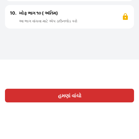
10.
ખોફ ભાગ ૧૦ ( અંતિમ)
આ ભાગ વાંચવા માટે એપ ડાઉનલોડ કરો
હમણાં વાંચો
હોમ
શ્રેણી
લખો
લેખો
સાઈન ઇન
|
|
© 2026 Nasadiya Tech. Pvt. Ltd.
અમારા વિશે
અમારી સાથે
|
|
|
કામ કરો
ગોપનીયતા નીતિ
સેવાની શરતો
Vulnerability
|
|
Disclosure Policy
Hall of Fame
Trust Center