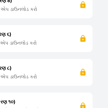
કરણ ૪)
ે એપ ડાઉનલોડ કરો
કરણ ૬)
ે એપ ડાઉનલોડ કરો
કરણ ૮)
ે એપ ડાઉનલોડ કરો
કરણ ૧૦)