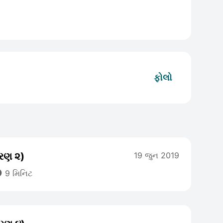
ફોલો
કરણ ૨)
19 જુન 2019

9 મિનિટ