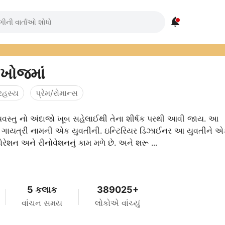

 ખોજમાં
રહસ્ય
પ્રેમ/રોમાન્સ
વસ્તુ નો અંદાજો ખૂબ સહેલાઈથી તેના શીર્ષક પરથી આવી જાય. આ
 ગાયત્રી નામની એક યુવતીની. ઇન્ટિરિયર ડિઝાઈનર આ યુવતીને એ
્ટોરેશન અને રીનોવેશનનું કામ મળે છે. અને શરૂ ...
5 કલાક
389025+
વાંચન સમય
લોકોએ વાંચ્યું