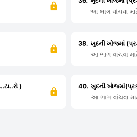
36.
ખુદની ખોજમાં (પ્
આ ભાગ વાંચવા મા
38.
ખુદની ખોજમાં (પ્
આ ભાગ વાંચવા મા
ટા..રો )
40.
ખુદની ખોજમાં(પ્
આ ભાગ વાંચવા મા