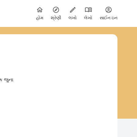
હોમ
શ્રેણી
લખો
લેખો
સાઈન ઇન
ક જુના