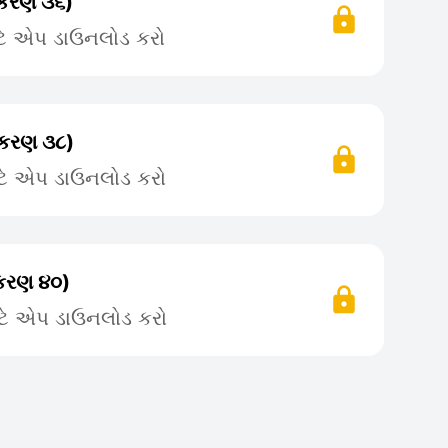
રકરણ ૩૬)
ટે એપ ડાઉનલોડ કરો
રકરણ ૩૮)
ટે એપ ડાઉનલોડ કરો
રકરણ ૪૦)
ટે એપ ડાઉનલોડ કરો