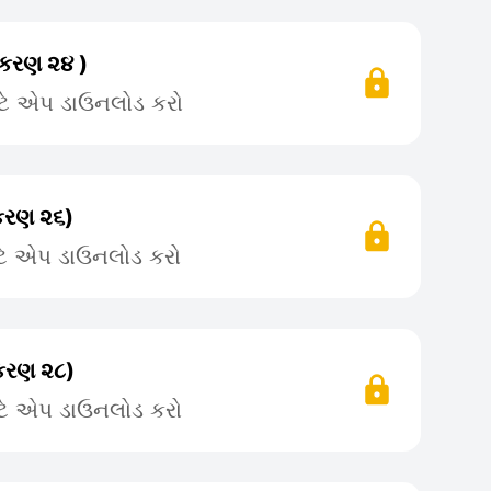
રકરણ ૨૪ )
ટે એપ ડાઉનલોડ કરો
રકરણ ૨૬)
ટે એપ ડાઉનલોડ કરો
રકરણ ૨૮)
ટે એપ ડાઉનલોડ કરો