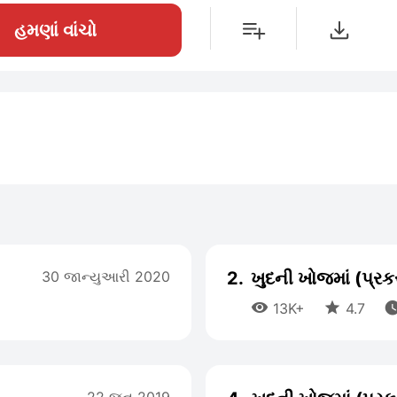
હમણાં વાંચો
30 જાન્યુઆરી 2020
2.
ખુદની ખોજમાં (પ્ર


13K+
4.7