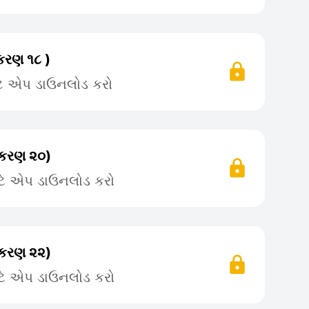
રકરણ ૧૮ )
ટે એપ ડાઉનલોડ કરો
રકરણ ૨૦)
ટે એપ ડાઉનલોડ કરો
રકરણ ૨૨)
ટે એપ ડાઉનલોડ કરો