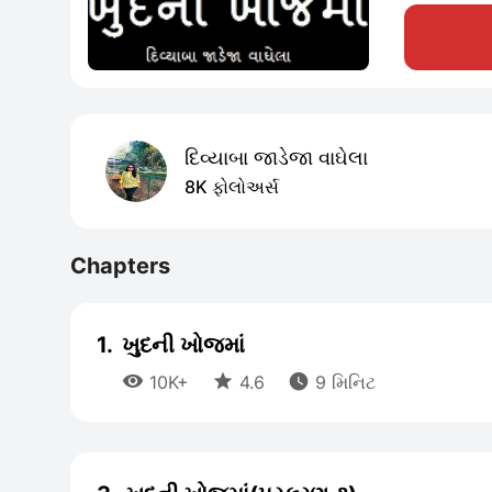
દિવ્યાબા જાડેજા વાઘેલા
8K ફોલોઅર્સ
Chapters
1.
ખુદની ખોજમાં



10K+
4.6
9 મિનિટ