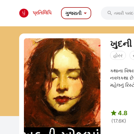

પ્રતિલિપિ
ગુજરાતી

ખુદની
હોરર
કથાના વિષય
નવલકથા છે
મહેલનું રિસ

4.8
(17.6K)