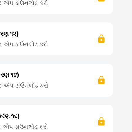
ટે એપ ડાઉનલોડ કરો
કરણ ૧૨)
ટે એપ ડાઉનલોડ કરો
કરણ ૧૪)
ટે એપ ડાઉનલોડ કરો
રકરણ ૧૬)
ટે એપ ડાઉનલોડ કરો