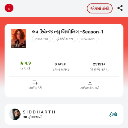

એપમાં વાંચો
લવ રિવેન્જ ન્યુ બિગીનિંગ -Season-1
નવલકથા
પ્રેમ/રોમાન્સ
સત્યઘટના
4.9

6 કલાક
25191+
(2.0K)
વાંચન સમય
લોકોએ વાંચ્યું
લાઈબ્રેરી
ડાઉનલોડ કરો
S I D D H A R T H
ફોલો
3K ફોલોઅર્સ