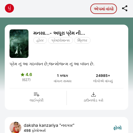

એપમાં વાંચો
મનસા...- અધૂરા પ્રેમ ની...
હોરર
પ્રેમ/રોમાન્સ
થ્રિલર
પ્રેમ નું આ ગઠબંધન છે,જન્મોજન્મ નું આ બંધન છે.
4.6

1 કલાક
24985+
(627)
વાંચન સમય
લોકોએ વાંચ્યું
લાઈબ્રેરી
ડાઉનલોડ કરો
daksha kanzariya "નવકાર"
ફોલો
498 ફોલોઅર્સ