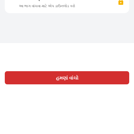
આ ભાગ વાંચવા માટે એપ ડાઉનલોડ કરો
હમણાં વાંચો
હોમ
શ્રેણી
લખો
લેખો
સાઈન ઇન
|
|
© 2026 Nasadiya Tech. Pvt. Ltd.
અમારા વિશે
અમારી સાથે
|
|
|
કામ કરો
ગોપનીયતા નીતિ
સેવાની શરતો
Vulnerability
|
|
Disclosure Policy
Hall of Fame
Trust Center