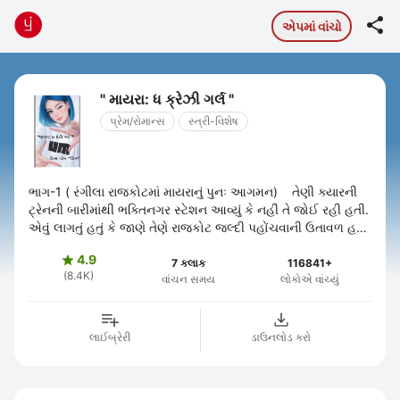

એપમાં વાંચો
" માયરા: ધ ક્રેઝી ગર્લ "
પ્રેમ/રોમાન્સ
સ્ત્રી-વિશેષ
ભાગ-1 ( રંગીલા રાજકોટમાં માયરાનું પુનઃ આગમન) તેણી ક્યારની
ટ્રેનની બારીમાંથી ભક્તિનગર સ્ટેશન આવ્યું કે નહીં તે જોઈ રહી હતી.
એવું લાગતું હતું કે જાણે તેણે રાજકોટ જલ્દી પહોંચવાની ઉતાવળ હતી.
તે ...
4.9

7 કલાક
116841+
(8.4K)
વાંચન સમય
લોકોએ વાંચ્યું
લાઈબ્રેરી
ડાઉનલોડ કરો