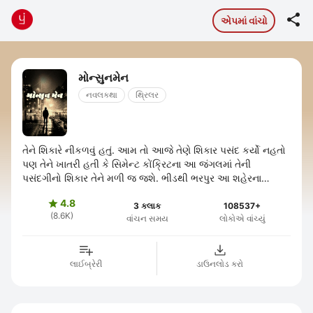

એપમાં વાંચો
મોન્સુનમેન
નવલકથા
થ્રિલર
તેને શિકારે નીકળવું હતું. આમ તો આજે તેણે શિકાર પસંદ કર્યો નહતો
પણ તેને ખાતરી હતી કે સિમેન્ટ કોંક્રિટના આ જંગલમાં તેની
પસંદગીનો શિકાર તેને મળી જ જશે. ભીડથી ભરપુર આ શહેરના
કેટલાક ખુણા, કેટલીક ગલીઓ ...
4.8

3 કલાક
108537+
(8.6K)
વાંચન સમય
લોકોએ વાંચ્યું
લાઈબ્રેરી
ડાઉનલોડ કરો