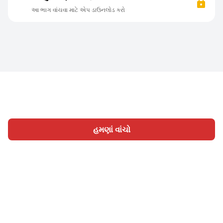
આ ભાગ વાંચવા માટે એપ ડાઉનલોડ કરો
હમણાં વાંચો
હોમ
શ્રેણી
લખો
લેખો
સાઈન ઇન
|
|
© 2026 Nasadiya Tech. Pvt. Ltd.
અમારા વિશે
અમારી સાથે
|
|
|
કામ કરો
ગોપનીયતા નીતિ
સેવાની શરતો
Vulnerability
|
|
Disclosure Policy
Hall of Fame
Trust Center