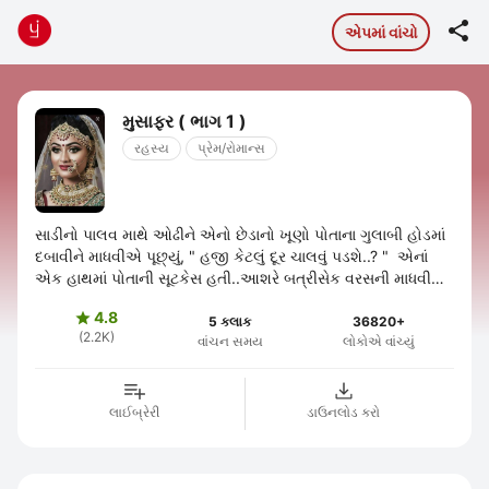

એપમાં વાંચો
મુસાફર ( ભાગ 1 )
રહસ્ય
પ્રેમ/રોમાન્સ
સાડીનો પાલવ માથે ઓઢીને એનો છેડાનો ખૂણો પોતાના ગુલાબી હોડમાં
દબાવીને માધવીએ પૂછ્યું, " હજી કેટલું દૂર ચાલવું પડશે..? " એનાં
એક હાથમાં પોતાની સૂટકેસ હતી..આશરે બત્રીસેક વરસની માધવી
જબલપુરથી દિવાકર ...
4.8

5 કલાક
36820+
(2.2K)
વાંચન સમય
લોકોએ વાંચ્યું
લાઈબ્રેરી
ડાઉનલોડ કરો