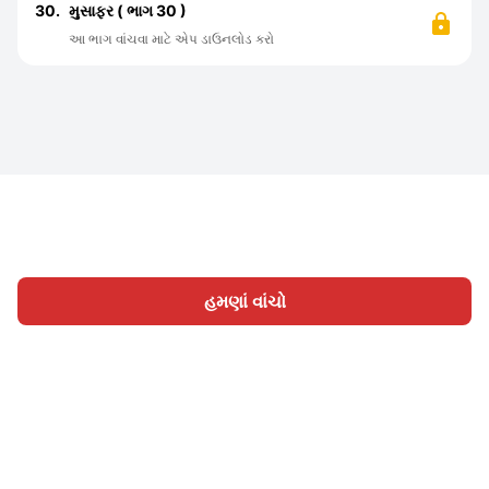
30.
મુસાફર ( ભાગ 30 )
આ ભાગ વાંચવા માટે એપ ડાઉનલોડ કરો
હમણાં વાંચો
હોમ
શ્રેણી
લખો
લેખો
સાઈન ઇન
|
|
© 2026 Nasadiya Tech. Pvt. Ltd.
અમારા વિશે
અમારી સાથે
|
|
|
કામ કરો
ગોપનીયતા નીતિ
સેવાની શરતો
Vulnerability
|
|
Disclosure Policy
Hall of Fame
Trust Center