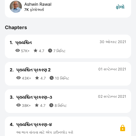
Ashwin Rawal
ફોલો
7K ફોલોઅર્સ
Chapters
30 ઓગસ્ટ 2021
1.
પ્રાયશ્ચિત



57K+
4.7
7 મિનિટ
01 સપ્ટેમ્બર 2021
2.
પ્રાયશ્ચિત પ્રકરણ 2



43K+
4.7
10 મિનિટ
02 સપ્ટેમ્બર 2021
3.
પ્રાયશ્ચિત પ્રકરણ-૩



38K+
4.7
8 મિનિટ
4.
પ્રાયશ્ચિત પ્રકરણ-૪
આ ભાગ વાંચવા માટે એપ ડાઉનલોડ કરો