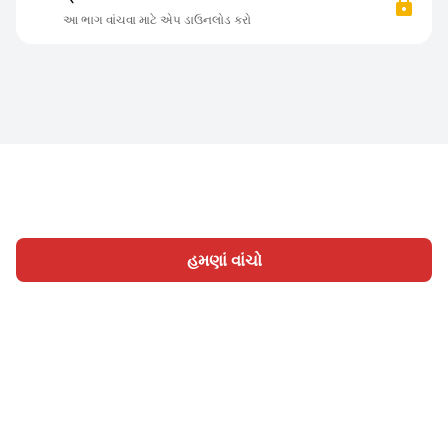
આ ભાગ વાંચવા માટે એપ ડાઉનલોડ કરો
હમણાં વાંચો
હોમ
શ્રેણી
લખો
લેખો
સાઈન ઇન
|
|
© 2026 Nasadiya Tech. Pvt. Ltd.
અમારા વિશે
અમારી સાથે
|
|
|
કામ કરો
ગોપનીયતા નીતિ
સેવાની શરતો
Vulnerability
|
|
Disclosure Policy
Hall of Fame
Trust Center