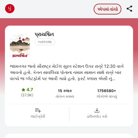

એપમાં વાંચો
પ્રાયશ્ચિત
નવલકથા
જામનગર જતો સૌરાષ્ટ્ર મેઈલ સુરત સ્ટેશન ઉપર રાત્રે 12:30 વાગે
આવતો હતો. કેતન સાવલિયા પોતાના તમામ સામાન સાથે રાત્રે બાર
વાગ્યે જ પ્લેટફોર્મ પર આવી ગયો હતો. ફર્સ્ટ ક્લાસ એસી નું
રિઝર્વેશન હતું એટલે ...
4.7

15 કલાક
1756580+
(37.9K)
વાંચન સમય
લોકોએ વાંચ્યું
લાઈબ્રેરી
ડાઉનલોડ કરો