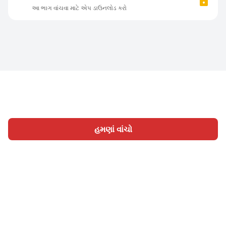
આ ભાગ વાંચવા માટે એપ ડાઉનલોડ કરો
હમણાં વાંચો
હોમ
શ્રેણી
લખો
લેખો
સાઈન ઇન
|
|
© 2026 Nasadiya Tech. Pvt. Ltd.
અમારા વિશે
અમારી સાથે
|
|
|
કામ કરો
ગોપનીયતા નીતિ
સેવાની શરતો
Vulnerability
|
|
Disclosure Policy
Hall of Fame
Trust Center