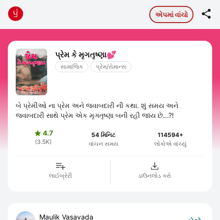

એપમાં વાંચો
પ્રેમ કે મૃગતૃષ્ણા💕
સામાજિક
પ્રેમ/રોમાન્સ
બે પ્રેમીઓ ના પ્રેમ અને જવાબદારી ની કથા. શું સમય અને
જવાબદારી સાથે પ્રેમ એક મૃગતૃષ્ણા બની રહી જાય છે...?!
4.7

54 મિનિટ
114594+
(3.5K)
વાંચન સમય
લોકોએ વાંચ્યું
લાઈબ્રેરી
ડાઉનલોડ કરો
Maulik Vasavada