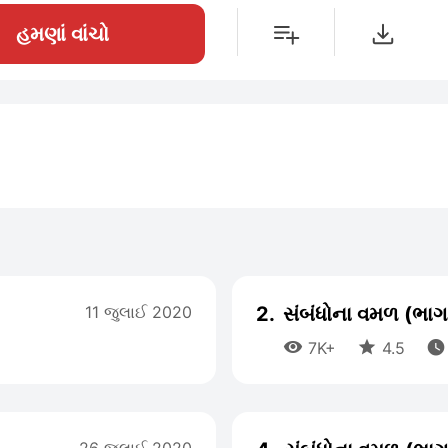
હમણાં વાંચો
11 જુલાઈ 2020
2.
સંબંધોના વમળ (ભા



7K+
4.5