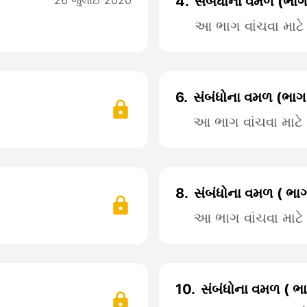
26 જુલાઈ 2020
4.
સંબંધોના વમળ (ભાગ
આ ભાગ વાંચવા માટ
6.
સંબંધોના વમળ (ભાગ 
આ ભાગ વાંચવા માટ
8.
સંબંધોના વમળ ( ભાગ
આ ભાગ વાંચવા માટ
10.
સંબંધોના વમળ ( ભા