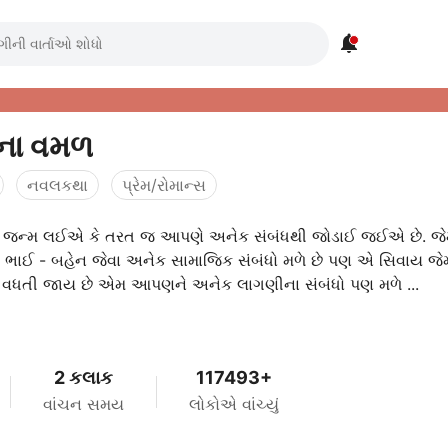

ોના વમળ
નવલકથા
પ્રેમ/રોમાન્સ
 જન્મ લઈએ કે તરત જ આપણે અનેક સંબંધથી જોડાઈ જઈએ છે. જેમ
ા, ભાઈ - બહેન જેવા અનેક સામાજિક સંબંધો મળે છે પણ એ સિવાય જે
ધતી જાય છે એમ આપણને અનેક લાગણીના સંબંધો પણ મળે ...
2 કલાક
117493+
વાંચન સમય
લોકોએ વાંચ્યું