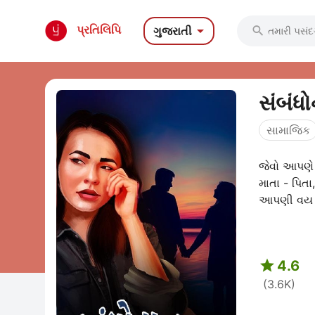

પ્રતિલિપિ
ગુજરાતી

સંબંધ
સામાજિક
જેવો આપણે
માતા - પિત
આપણી વય વ

4.6
(3.6K)