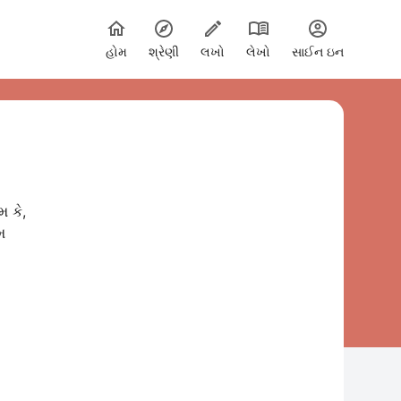
હોમ
શ્રેણી
લખો
લેખો
સાઈન ઇન
 કે,
મ