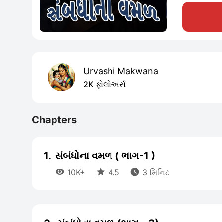
Urvashi Makwana
2K ફોલોઅર્સ
Chapters
1.
સંબંધોના વમળ ( ભાગ-1 )



10K+
4.5
3 મિનિટ