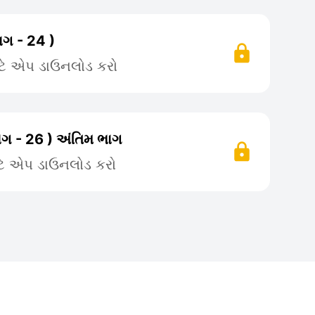
ાગ - 24 )
ટે એપ ડાઉનલોડ કરો
ાગ - 26 ) અંતિમ ભાગ
ટે એપ ડાઉનલોડ કરો