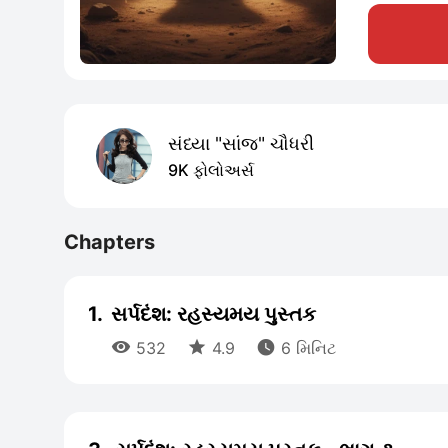
સંધ્યા "સાંજ" ચૌધરી
9K ફોલોઅર્સ
Chapters
1.
સર્પદંશ: રહસ્યમય પુસ્તક



532
4.9
6 મિનિટ