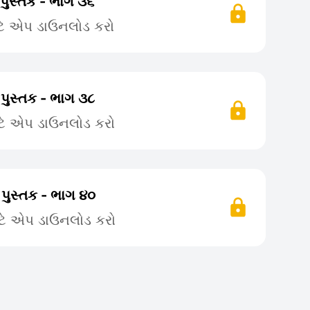
 પુસ્તક - ભાગ ૩૬
ટે એપ ડાઉનલોડ કરો
 પુસ્તક - ભાગ ૩૮
ટે એપ ડાઉનલોડ કરો
 પુસ્તક - ભાગ ૪૦
ટે એપ ડાઉનલોડ કરો