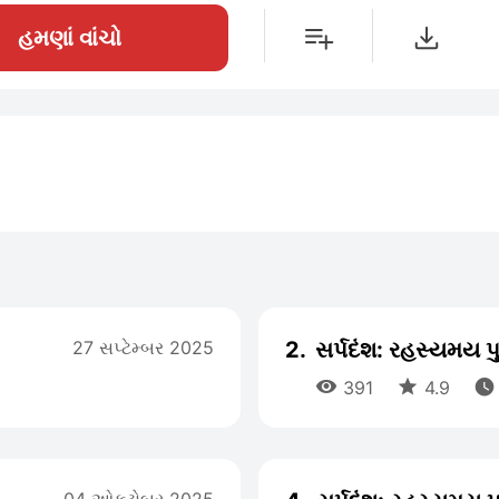
હમણાં વાંચો
27 સપ્ટેમ્બર 2025
2.
સર્પદંશ: રહસ્યમય પ



391
4.9