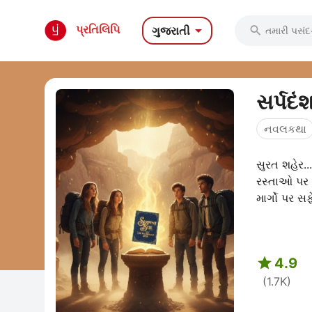

પ્રતિલિપિ
ગુજરાતી

સર્પદ
નવલકથા
સુરત શહેર...
રસ્તાઓ પર 
માર્ગો પર સફ

4.9
(1.7K)