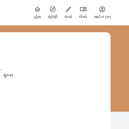
હોમ
શ્રેણી
લખો
લેખો
સાઈન ઇન
.
 મુખ્ય