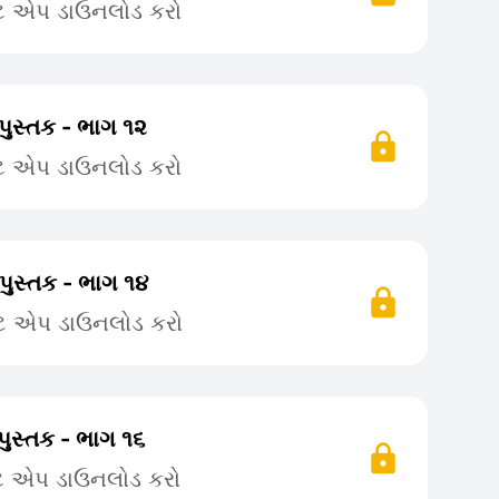
ટે એપ ડાઉનલોડ કરો
પુસ્તક - ભાગ ૧૨
ટે એપ ડાઉનલોડ કરો
પુસ્તક - ભાગ ૧૪
ટે એપ ડાઉનલોડ કરો
પુસ્તક - ભાગ ૧૬
ટે એપ ડાઉનલોડ કરો