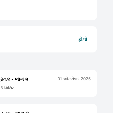
ફોલો
ુસ્તક - ભાગ ૨
01 ઓકટોબર 2025
6 મિનિટ