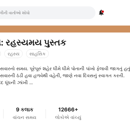

ંશ: રહસ્યમય પુસ્તક
રહસ્ય
સાહસિક
સવારનો સમય. પૂરેપૂરું શહેર ધીમે ધીમે પોતાની પાંખો ફેલાવી જાગતું હતું
સવારની ઠંડી હવા હળવેથી વહેતી, જાણે નવા દિવસનું સ્વાગત કરતી.
ેદ ધૂંધની ઝાંખી ...
9 કલાક
12666+
વાંચન સમય
લોકોએ વાંચ્યું