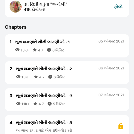
ડૉ. રિધ્ધી મહેતા "અનોખી"
ફોલો
41K ફોલોઅર્સ
Chapters
05 ઓગસ્ટ 2021
1.
સૂનાં શમણાંને ભીની લાગણીઓ -૧



18K+
4.7
6 મિનિટ
06 ઓગસ્ટ 2021
2.
સૂનાં શમણાંને ભીની લાગણીઓ - ૨



13K+
4.7
6 મિનિટ
07 ઓગસ્ટ 2021
3.
સૂનાં શમણાંને ભીની લાગણીઓ - ૩



11K+
4.7
5 મિનિટ
4.
સૂનાં શમણાંને ભીની લાગણીઓ - ૪
આ ભાગ વાંચવા માટે એપ ડાઉનલોડ કરો