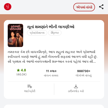

એપમાં વાંચો
સૂનાં શમણાંને ભીની લાગણીઓ
પ્રેમ/રોમાન્સ
થ્રિલર
નમસ્કાર કેમ છો વાચકમિત્રો, આપ સહુનાં સહકાર અને પ્રેમભર્યા
સ્વીકારને કારણે આજે હું મારી લેખનની સફરમાં આગળ વધી રહી છું.
સૌ પ્રથમ તો આજે નવલકથાની શરૂઆત કરતાં પહેલાં આપ સૌ
વાચકોની હું ખૂબ ખુબ આભારી ...
4.8

11 કલાક
988730+
(46.0K)
વાંચન સમય
લોકોએ વાંચ્યું
લાઈબ્રેરી
ડાઉનલોડ કરો