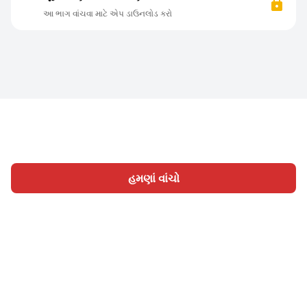
આ ભાગ વાંચવા માટે એપ ડાઉનલોડ કરો
હમણાં વાંચો
હોમ
શ્રેણી
લખો
લેખો
સાઈન ઇન
|
|
© 2026 Nasadiya Tech. Pvt. Ltd.
અમારા વિશે
અમારી સાથે
|
|
|
કામ કરો
ગોપનીયતા નીતિ
સેવાની શરતો
Vulnerability
|
|
Disclosure Policy
Hall of Fame
Trust Center