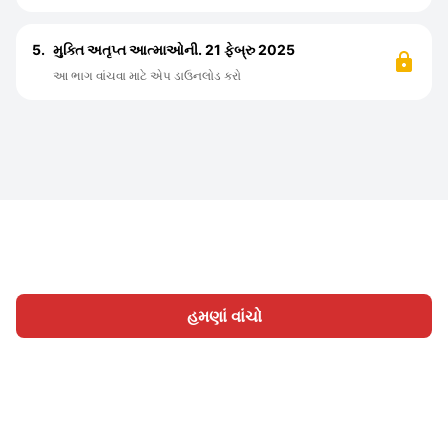
5.
મુક્તિ અતૃપ્ત આત્માઓની. 21 ફેબ્રુ 2025
આ ભાગ વાંચવા માટે એપ ડાઉનલોડ કરો
હમણાં વાંચો
હોમ
શ્રેણી
લખો
લેખો
સાઈન ઇન
|
|
© 2026 Nasadiya Tech. Pvt. Ltd.
અમારા વિશે
અમારી સાથે
|
|
|
કામ કરો
ગોપનીયતા નીતિ
સેવાની શરતો
Vulnerability
|
|
Disclosure Policy
Hall of Fame
Trust Center