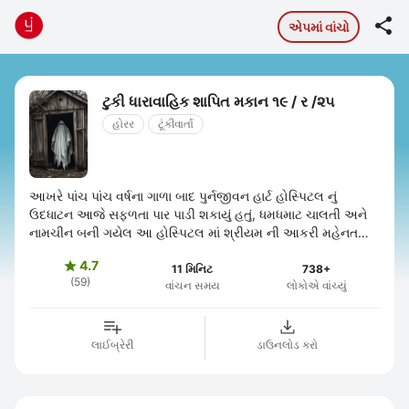

એપમાં વાંચો
ટુકી ધારાવાહિક શાપિત મકાન ૧૯ / ર /૨૫
હોરર
ટૂંકીવાર્તા
આખરે પાંચ પાંચ વર્ષના ગાળા બાદ પુર્નજીવન હાર્ટ હોસ્પિટલ નું
ઉદધાટન આજે સફળતા પાર પાડી શકાયું હતું, ધમધમાટ ચાલતી અને
નામચીન બની ગયેલ આ હોસ્પિટલ માં શ્રીયમ ની આકરી મહેનત
અને હદય પૂર્વક ની શ્રધ્ધા ...
4.7

11 મિનિટ
738+
(59)
વાંચન સમય
લોકોએ વાંચ્યું
લાઈબ્રેરી
ડાઉનલોડ કરો