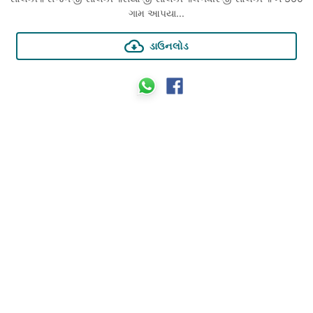
ગામ આપયા...
ડાઉનલોડ