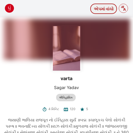
એપમાં વાંચો
varta
Sagar Yadav
ઐતિહાસિક
4 મિનિટ
120
5
જસાણી ભાલિયા રાજપૂત નો ઈતિહાસ સુયઁ ॥બદ્મ ॥ચાલૂકચ પેલો સોલંકી
પરૂષ॥ ભવનાદિત્ત્ય સોંલકી॥રાઝ સોલંકી॥મુળરાજ સોલંકી॥ જાંજરમલજી
સોલંકી॥ સેજંગજી સોલંકી ॥સયોજી સોલંકી ॥લગંધીરજી સોલંકી ॥ ને 360