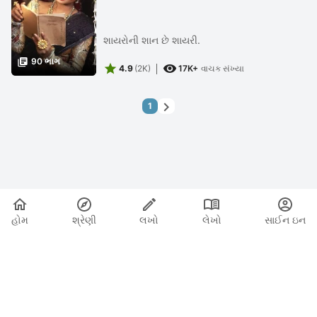
શાયરોની શાન છે શાયરી.

90 ભાગ


4.9
(2K)
17K+
વાચક સંખ્યા

1
હોમ
શ્રેણી
લખો
લેખો
સાઈન ઇન
|
|
© 2026 Nasadiya Tech. Pvt. Ltd.
અમારા વિશે
અમારી સાથે
|
|
|
કામ કરો
ગોપનીયતા નીતિ
સેવાની શરતો
Vulnerability