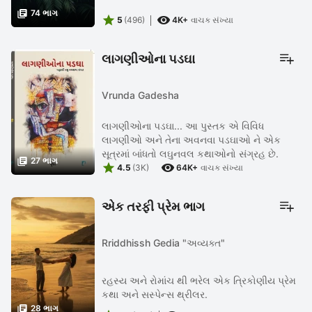

74 ભાગ


5
(496)
4K+
વાચક સંખ્યા
લાગણીઓના પડઘા
Vrunda Gadesha
લાગણીઓના પડઘા... આ પુસ્તક એ વિવિધ
લાગણીઓ અને તેના અવનવા પડઘાઓ ને એક
સૂત્રમાં બાંધતો લઘુનવલ કથાઓનો સંગ્રહ છે.

27 ભાગ


4.5
(3K)
64K+
વાચક સંખ્યા
એક તરફી પ્રેમ ભાગ
Rriddhissh Gedia "અવ્યક્ત"
રહસ્ય અને રોમાંચ થી ભરેલ એક ત્રિકોણીય પ્રેમ
કથા અને સસ્પેન્સ થ્રીલર.

28 ભાગ