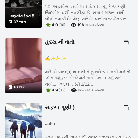
પણ અફસોસ કરવો શા માટે ? માન્યું કે આપણી
જિંદગીમાં ઘણી તકલીફો છે. સગા સમજતાં નથી.
લોકો સ્વાર્થી છે. મેણા મારે છે. વાતોમાં જ હેત બતાવે,

37 ભાગ


વર્તનમાં ઉણા છે. આવી ઘણી બધી, નાની મોટી
4.9
(96)
198
વાચક સંખ્યા
ઉપાધિથી આપણે ઘેરાયેલા ...
હદય ની વાતો
✍️✨✨✨
મને એ વાતનું દુઃખ નથી કે હું તને યાદ નથી મને તો
એ વાતનું દુઃખ છે કે મને તારા સિવાય કશું યાદ
નથી.... અદલ... 6/12/22 ...

18 ભાગ


4.9
(38)
1K+
વાચક સંખ્યા
સફર ( પૂર્ણ! )
Jahn
-અમદાવાદની એક મીઠી સવારે, ૧૦:૩૦ વાગ્યે " ગુડ