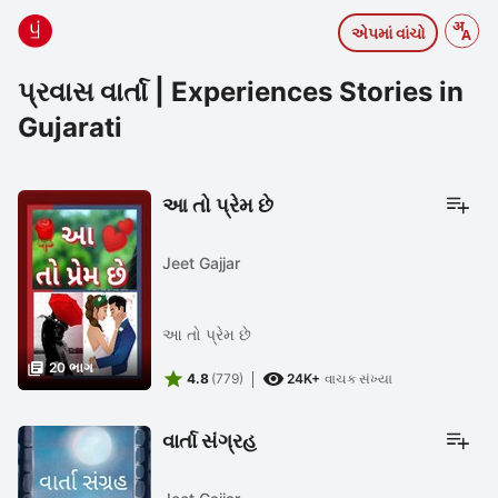
એપમાં વાંચો
પ્રવાસ વાર્તા | Experiences Stories in
Gujarati
આ તો પ્રેમ છે
Jeet Gajjar
આ તો પ્રેમ છે

20 ભાગ


4.8
(779)
24K+
વાચક સંખ્યા
વાર્તા સંગ્રહ