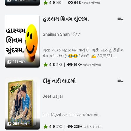


ને ફક્ત તમારા માટે આ દુનિયામાં આવી છે, જે ફક્ત
4.9
(40)
668
વાચક સંખ્યા
...
હાસ્યમ શિવમ સુંદરમ.
Shailesh Shah "શૈલ"
ભુરો: આજે બહાર જમવાનું છે. ભૂરી: સારું હું ટીફીન
પેક કરી દઉં છું.😂😂 "શૈલ"..✍️ 30/9/21 ...

111 ભાગ


4.8
(1K)
16K+
વાચક સંખ્યા
દીકુ તારી યાદમાં
Jeet Gajjar
મારી દિકુની યાદમાં મસ્ત કવિતાઓ.

255 ભાગ


4.9
(7K)
23K+
વાચક સંખ્યા