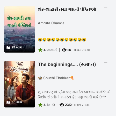
શેર-શાયરી તથા ગમતી પંક્તિઓ
Amruta Chavda
😢😢😢😢😢😢😢😢😢😢😢

29 ભાગ


4.9
(308)
2K+
વાચક સંખ્યા
The beginnings.... (સમાપ્ત)
🦋 Shuchi Thakkar🍕
શું બાળપણનો પ્રેમ પણ ક્યારેય બદલાય શકે?? એ
નિર્દોષ દોસ્તીમાં ક્યારેય ફેર પણ આવી શકે છે??

36 ભાગ


4.8
(1K)
23K+
વાચક સંખ્યા