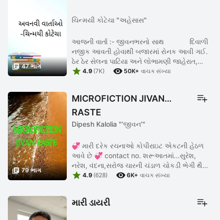
ચિન્મયી કોટેચા "અહેસાસ"
આજની વાર્તા :- જીવનભરનો સાથ દિવાળી
નજીક આવતી હોવાથી બજારમાં રોનક આવી ગઈ.
ઠેર ઠેર સેલના પાટિયા અને લોભામણી જાહેરાત,

47 ભાગ


કમિશન નામે થતી ખુલેઆમ છેતરપિંડી. છતાંય લોકો
4.9
(7K)
50K+
વાચક સંખ્યા
ખરીદી કરવા નીકળી જ ...
MICROFICTION JIVAN
RASTE
Dipesh Kalolia "‘જીવન’"
💞 મારી દરેક રચનાઓ કોપીરાઇટ એકટની હેઠળ
આવે છે 💞 contact no. શરૂઆતમાં...સુરેશ,
નરેશ, વંદના,સરોજ ચારની ચંડાળ ચોકડી ભેગી થૈ

79 ભાગ


હતી. જુના સંસ્મરણો યાદ કરતાં હતા. કેવા આપણે
4.9
(628)
6K+
વાચક સંખ્યા
ચારે જણાં ગામમાં બધાને હેરાન ...
મારી ડાયરી