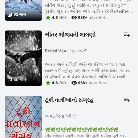
મર્નિંગ મિસ , શું હું આદિત્ય કપૂર ને મળી શકું? "
ફોર્મલ લૂક માં આવેલ એક વ્યક્તિ એ રિસપ્સનિસ્ટ

62 ભાગ


ને પૂછ્યું. " યેસ , શું કામ છે? " ...
4.8
(4K)
93K+
વાચક સંખ્યા
ભીતર ભીંજવતી લાગણી
Rohini Vipul "મૃગજળ"
આરવ અને રાગિણી એરેન્જ મેરેજ કપલ. મળ્યા
ત્યારે કઈ ન્હોતું. પણ લગ્ન પછી પ્રેમ થયો. આરવ
ને પ્રેમની વાતો વેવલાવેડા લાગે. રાગિણી એનાથી

40 ભાગ


વિપરીત. એને રોમેન્ટિક વાતો,ગીતો,ભેટસોગાદો એવું
4.6
(3K)
66K+
વાચક સંખ્યા
બધું ખૂબ ગમે. ...
ટૂંકી વાર્તાઓનો સંગ્રહ
અપરાજિતા "નીલ"
🌿🌿🌿🌿🌿🌿🌿🌿🌿🌿🌿🌿🌿🌿
કીશનીબાઈ મારી દસમા ધોરણની પરીક્ષા પૂરી થઇ