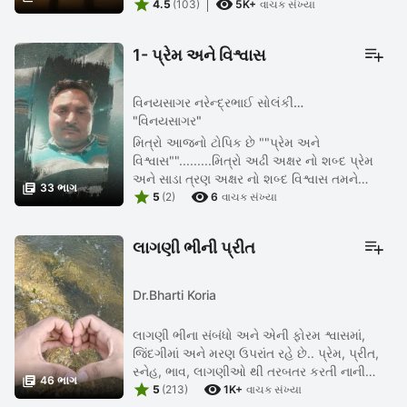


4.5
(103)
5K+
વાચક સંખ્યા
1- પ્રેમ અને વિશ્વાસ
વિનયસાગર નરેન્દ્રભાઈ સોલંકી
"વિનયસાગર"
મિત્રો આજનો ટોપિક છે ""પ્રેમ અને
વિશ્વાસ"".........મિત્રો અઢી અક્ષર નો શબ્દ પ્રેમ
અને સાડા ત્રણ અક્ષર નો શબ્દ વિશ્વાસ તમને

33 ભાગ


સફળતા ના શિખરો સર કરાવે છે........ પણ આં બે
5
(2)
6
વાચક સંખ્યા
શબ્દો સાથે ક્યારેય નથી ...
લાગણી ભીની પ્રીત
Dr.Bharti Koria
લાગણી ભીના સંબંધો અને એની ફોરમ શ્વાસમાં,
જિંદગીમાં અને મરણ ઉપરાંત રહે છે.. પ્રેમ, પ્રીત,
સ્નેહ, ભાવ, લાગણીઓ થી તરબતર કરતી નાની

46 ભાગ


નાની વાર્તાઓ...
5
(213)
1K+
વાચક સંખ્યા