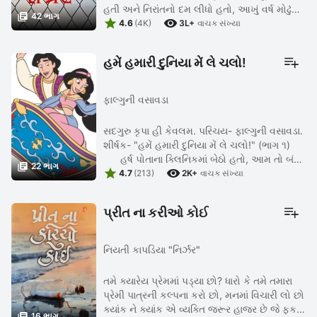
હતી અને નિરાંતનો દમ લીધો હતો, આખું વર્ષ મોઢું

42 ભાગ


ઊંધું નાખીને તૈયારી જો કરી હતી, એટલે હું પણ ...
4.6
(4K)
3L+
વાચક સંખ્યા
હમેં હમારી દુનિયા મેં લે ચલો!
ફાલ્ગુની વસાવડા
સદગુરુ કૃપા હી કેવલમ. પરિચય- ફાલ્ગુની વસાવડા.
શીર્ષક- "હમેં હમારી દુનિયા મેં લે ચલો!" (ભાગ ૧)
હર્ષ ‌પોતાના ક્લિનિકમાં બેઠો હતો, આમ તો બંધ

22 ભાગ


કરવાનો સમય થઈ ગયો હતો, પણ બહાર એટલો
4.7
(213)
2K+
વાચક સંખ્યા
વરસાદ હતો કે, ...
પ્રીત ના કરીઓ કોઈ
નિયતી કાપડિયા "નિર્ઝર"
તમે ક્યારેય પ્રેમમાં પડ્યા છો? ધારો કે તમે તમારા
પ્રેમી પાત્રની કલ્પના કરો છો, મનમાં વિચારી લો છો
ક્યાંક ને ક્યાંક એ વ્યક્તિ જરૂર હાજર છે જે ફક્ત

16 ભાગ