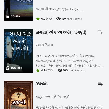
સહજ ની અસહજ જીવન સફર....

50 ભાગ


4.7
(4K)
1L+
વાચક સંખ્યા
સમય( એક અકબંધ લાગણી)
પલાસ સ્મિતા
એક જાણીતો સંગીતકાર...એક વિશાળકાય
મેદાન...હજારો ફેન્સની ભીડ...એક મ્યુઝિક
કૉન્સર્ટ...અને સંગીતના તાલે ઝૂમતા લોકો.બસ,હવે

100 ભાગ


કૉન્સર્ટ પૂર્ણ થવાને આરે જ હતો..પણ વન્સ
4.9
(735)
9K+
વાચક સંખ્યા
મૉર..વન્સ મૉરની બૂમો...અને અચાનક જ ...
ઝરુખો
મયુર પ્રજાપતિ "અભણ"
જિંદગી એટલે સંબંધો, સંવેદનાઓ અને સ્મૃતિઓનો