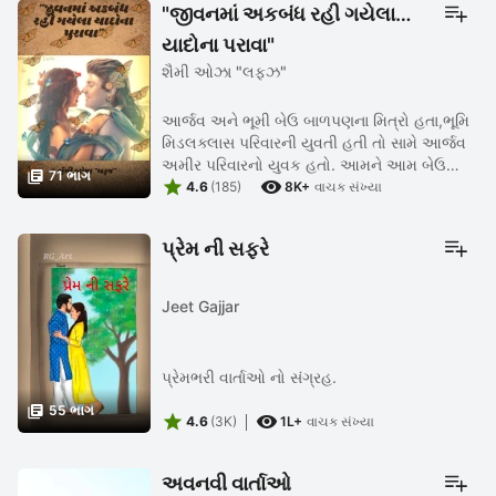
"જીવનમાં અકબંધ રહી ગયેલા
યાદોના પુરાવા"
શૈમી ઓઝા "લફઝ"
આર્જવ અને ભૂમી બેઉ બાળપણના મિત્રો હતા,ભૂમિ
મિડલક્લાસ પરિવારની યુવતી હતી તો સામે આર્જવ
અમીર પરિવારનો યુવક હતો. આમને આમ બેઉ

71 ભાગ


યુવાન થઈ ગયા,ભૂમિએ સરકારી કોલેજમાં એડમિન
4.6
(185)
8K+
વાચક સંખ્યા
લીધું તો આર્જવે ફૂલ ફેસિલિટીવાળી ...
પ્રેમ ની સફરે
Jeet Gajjar
પ્રેમભરી વાર્તાઓ નો સંગ્રહ.

55 ભાગ


4.6
(3K)
1L+
વાચક સંખ્યા
અવનવી વાર્તાઓ