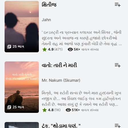
ક્ષિતીજ
Jahn
' ઇન્ડસ્ટ્રી ના પ્રખ્યાત કલાકાર અને સિંગર , જેની
સુંદરતા અને અવાજ ના કારણે હજારો છોકરીઓ
તેમની રાહ માં આજે પણ કુંવારી બેઠી છે તેવા વૃદ્ધ થી

25 ભાગ


લઇ નાના બાળકોને પ્રિય એવા વિરાજ મહેતા ને
4.9
(471)
5K+
વાચક સંખ્યા
આજે સાંજે ચાર ...
વાતો: તારી ને મારી
Mr. Nakum (Skumar)
મિત્રો, આ સ્ટોરી સત્ય છે અને મારા હ્રદયની ખુબ
નજીક છે... આ રિયલ લાઈફ લવ કમ હાર્ટબ્રોકન
સ્ટોરી છે. આશા રાખું છું કે તમને આ સ્ટોરી પણ

25 ભાગ


ગમશે. આપના પ્રતિભાવ જરૂરથી આપશો..
4.8
(1K)
51K+
વાચક સંખ્યા
ટુંકુ. "થોડામા ધણું. "