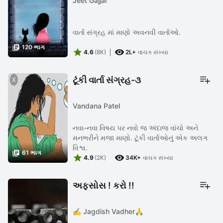
Jeet Gajjar
વાર્તા સંગ્રહ માં માણો અવનવી વાર્તાઓ.

120 ભાગ


4.6
(8K)
2L+
વાચક સંખ્યા
ટૂંકી વાર્તા સંગ્રહ-૩
Vandana Patel
નવા-નવા વિષય પર નવો જ અંદાજ વાંચો અને
મનભરીને મજા માણો. ટૂંકી વાર્તાઓનું એક અલગ
વિશ્વ.

61 ભાગ


4.9
(2K)
34K+
વાચક સંખ્યા
અફસોસ ! કરો !!
✍️ Jagdish Vadher🙏