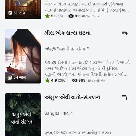
એક અવિરત પ્રવાહ. આ દોડધામભરી દુનિયામાં
આપણે ઘણીવાર આપણી ભીતર ડોકિયું કરવાનું ભૂલી

51 ભાગ


જઈએ છીએ. " ઝરુખો" એ માત્ર એક શબ્દ નથી,
5
(255)
811
વાચક સંખ્યા
પણ એક એવી જગ્યા છે જ્યાં સમય ...
મીરા એક સત્ય ઘટના
m!२@ "कहानी की दुनिया"
કેમ છો દોસ્તો મારું નામ છે મીરા આ તો તમને બધાને
ખબર જ છે?? મીરા એટલે કહાની કી દુનિયા..
કહાની એટલે જ્યાં પોતાના દિલની વાતોને શબ્દો

54 ભાગ


અને વાક્યો થી જોડીને એને કહાનીમાં પરિવર્તિત
4.9
(286)
969
વાચક સંખ્યા
કરવી. કહાની એટલે ...
અમુક એવી વાતો-સંકલન
Sangita "વાચા"
પ્રેમ,સમજણ,કદર વગેરે વાતોનું સંકલન