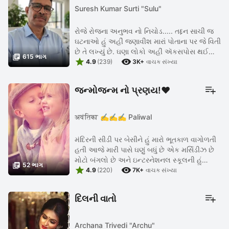
Suresh Kumar Surti "Sulu"
રોજે રોજના અનુભવ નો નિચોડ..... તદ્દન સાચી જ
ઘટનાઓ હું અહીં ‌જણાવીશ મારાં પોતાના પર જે વિતી
છે તે લખ્યું છે. ઘણા લોકો અહીં ઍકસપોસ થઈ

615 ભાગ


શકે છે. લખવાનું શરૂ કર્યું હતું નાનપણથી જ મારી
4.9
(239)
3K+
વાચક સંખ્યા
ડાયરી ...
જન્મોજન્મ નો પ્રણય!❤️
अवंतिका ✍️✍️✍️ Paliwal
મંદિરની સીડી પર બેસીને હું મારો ભૂતકાળ વાગોળતી
હતી ‌આજે મારી પાસે ઘણું બધું છે એક મર્સિડીઝ છે
મોટો બંગલો છે અને ઇન્ટરનેશનલ સ્કૂલની હું

52 ભાગ


ડિરેક્ટર છું પૈસાની તો કોઈ જ કમી નથી કમી રહી
4.9
(220)
7K+
વાચક સંખ્યા
માત્ર મારા ...
દિલની વાતો
Archana Trivedi "Archu"