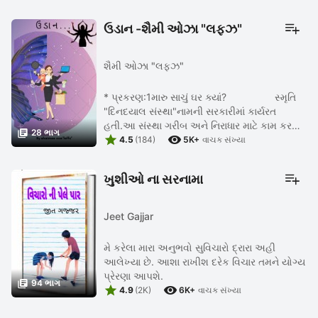
ઉડાન -શૈમી ઓઝા "લફ્ઝ"
શૈમી ઓઝા "લફઝ"
* પ્રકરણ:1મારુ સાચું ઘર ક્યાં? સ્મૃતિ
"દિનદયાલ સંસ્થા"નામની સરકારીમાં કાર્યરત
હતી.આ સંસ્થા ગરીબ અને નિરાધાર માટે કામ કરતી

28 ભાગ


હતી.ત્યાં તેને પોતાની મહેનત અને આવડતથી
4.5
(184)
5K+
વાચક સંખ્યા
માલિક અને સાથે ...
ખુશીઓ ના સરનામા
Jeet Gajjar
મે કરેલા મારા અનુભવો સુવિચારો દ્રારા અહી
આલેખ્યા છે. આશા રાખીશ દરેક વિચાર તમને યોગ્ય
પ્રેરણા આપશે.

94 ભાગ


4.9
(2K)
6K+
વાચક સંખ્યા