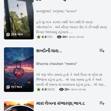
મનજીભાઈ કાળુભાઇ "મનરવ"
હવે શું લખ કાગલ નથી પેન નથી છે માત્ર
ઓનલાઈન . અરે મીત્ર લાયક શેર ને ટીપ્પણી માત્ર
વિચાર જલવાયુ રહેવાના ...

258 ભાગ


4.9
(1K)
4K+
વાચક સંખ્યા
શબ્દોની ધારા...
Bhavna chauhan "meera"
એ પણ એક સમય હતો કે અમે પિતા ના પ્રેમ માં
ભિંજાતા રહેતા હતા... એ પણ સમય હતો કે અમે
મમ્મી ની મમતા માં મઘમઘતા રહેતા હતા... એ પણ

151 ભાગ


એક સમય હતો કે અમે કાકા ના વહાલ ના દરિયામાં
4.9
(943)
2K+
વાચક સંખ્યા
ડૂબતા રહેતા હતા... એ પણ એક ...
મારા લેખના સંભારણા,ભાગ.૮