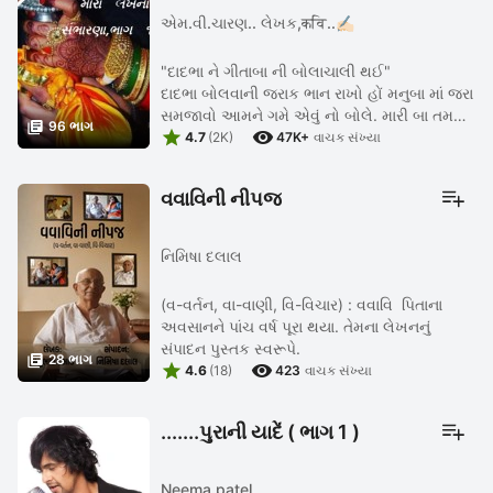
એમ.વી.ચારણ.. લેખક,कवि..✍🏻
"દાદભા ને ગીતાબા ની બોલાચાલી થઈ"
દાદભા બોલવાની જરાક ભાન રાખો હોં મનુબા માં જરા
સમજાવો આમને ગમે એવું નો બોલે. મારી બા તમને

96 ભાગ


કોઈ ને ખસ કહેવા નથી આવતી, મારી બા વિશે તો
4.7
(2K)
47K+
વાચક સંખ્યા
જરાય સાંખી નહીં ...
વવાવિની નીપજ
નિમિષા દલાલ
(વ-વર્તન, વા-વાણી, વિ-વિચાર) : વવાવિ પિતાના
અવસાનને પાંચ વર્ષ પૂરા થયા. તેમના લેખનનું
સંપાદન પુસ્તક સ્વરૂપે.

28 ભાગ


4.6
(18)
423
વાચક સંખ્યા
.......પુરાની યાદેં ( ભાગ 1 )
Neema patel