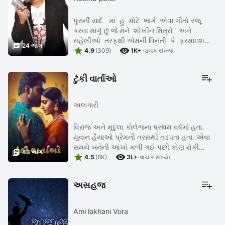
પુરાની યાદેં માં હું મોટે ભાગે એવાં ગીતો રજૂ
કરવા માંગું છું જે મને શોખીન મિત્રો અને
સહેલીઓ તરફથી એમની વિનંતી કે ફરમાઇશથી

24 ભાગ


પ્રકાશિત કરવા માટે મળ્યાં હોય અને ઈચ્છું ...
4.9
(309)
1K+
વાચક સંખ્યા
ટુંકી વાર્તાઓ
અલગારી
વિરાજ અને મૃદુલા કોલેજના પ્રથમ વર્ષમાં હતા.
યુવાન હૈયાઓ પ્રેમની તરસથી તડપતા હતા. એવા
સમયે બંનેની આંખો મળી ગઈ પછી કોણ રોકી

43 ભાગ


શકવાનું હતું. યૌવન હિલોળે ચડ્યું હોય ત્યારે નાની
4.5
(8K)
3L+
વાચક સંખ્યા
મોટી મુશ્કેલીઓ...
અસહજ
Ami lakhani Vora