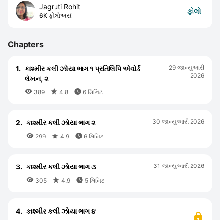
Jagruti Rohit
ફોલો
6K ફોલોઅર્સ
Chapters
29 જાન્યુઆરી
1.
કાશ્મીર કલી ઝોયા ભાગ ૧ પ્રતિલિપિ એવોર્ડ
2026
લેખન, ૨



389
4.8
6 મિનિટ
30 જાન્યુઆરી 2026
2.
કાશ્મીર કલી ઝોયા ભાગ ૨



299
4.9
6 મિનિટ
31 જાન્યુઆરી 2026
3.
કાશ્મીર કલી ઝોયા ભાગ ૩



305
4.9
5 મિનિટ
4.
કાશ્મીર કલી ઝોયા ભાગ ૪