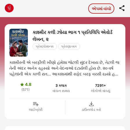

એપમાં વાંચો
કાશ્મીર કલી ઝોયા ભાગ ૧ પ્રતિલિપિ એવોર્ડ
લેખન, ૨
પ્રેમ/રોમાન્સ
પ્રેરણાત્મક
કાશ્મીરની એ બરફીલી ખીણો હંમેશા જેટલી સુંદર દેખાય છે, તેટલી જ
તેની અંદર અનેક રહસ્યો અને વેદનાઓ દટાયેલી હોય છે. ૨૦ વર્ષ
પહેલાંની એક કાળી રાત... આકાશમાંથી સફેદ બરફ વરસી રહ્યો હતો,
પણ જમીન પર લાલ ...
4.8

3 કલાક
7291+
(571)
વાંચન સમય
લોકોએ વાંચ્યું
લાઈબ્રેરી
ડાઉનલોડ કરો