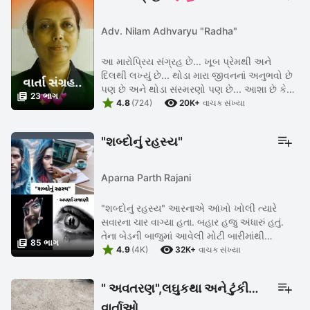
Adv. Nilam Adhvaryu "Radha"
આ મારોપ્રિય સંગ્રહ છે... ખૂબ પ્રેમથી અને
દિલથી લખ્યું છે... થોડા મારા જીવનનાં અનુભવો છે
પણ છે અને થોડા સંસ્મરણો પણ છે... આશા છે કે

23 ભાગ


તમને વાચકોને ગમશે જ.................... ❤❤ શ્રી
4.8
(724)
20K+
વાચક સંખ્યા
હરિ.. ॐ નમ: શિવાય...
"શબ્દોનું રહસ્ય"
Aparna Parth Rajani
"શબ્દોનું રહસ્ય" આરનાએ આંખો ખોલી ત્યારે
સવારના ચાર વાગ્યા હતા. બહાર હજુ અંધારું હતું.
તેના બેડની બાજુમાં આવેલી મોટી બારીમાંથી

85 ભાગ


પથરાયેલો વિશાળ રસ્તો દેખાઈ રહ્યો હતો.
4.9
(4K)
32K+
વાચક સંખ્યા
એકલદોકલ ગાડી કે રીક્ષા અંધારાની ...
" અવતરણ",લઘુકથા અને ટુંકી
વાર્તાઓ .