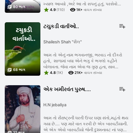
ખ્યાલ આવ્યો ,અરે આ તો સપનું હતું, પરસેવો

80 ભાગ


લૂછતા.. પણ આ શું ? આ જગ્યા કઈ છે ? મને કંઇ
4.9
(110)
1K+
વાચક સંખ્યા
જ સમજ નથી પડતી આવું સપનું ...
ટચુકડી વાર્તાઓ..
Shailesh Shah "શૈલ"
આમ તો એનું નામ ભગવાનજી, ભરવાડ નો દીકરો
હતો, શાળામાં બધા એને ભગુ કે ભગલો કહીને
બોલાવતા. જેવા નામ એવા જ ગુણ હતા, સાવ

68 ભાગ


ભગવાન જેવો ભોળો, ભણવામાં કંઈ ખાસ હોશિયાર
4.8
(1K)
21K+
વાચક સંખ્યા
નહીં પણ સરળ સ્વભાવનો હોવાથી બધાને એ ...
એક ખમીરવંત પુરુષ....
H.N jebaliya
આમ તો સૈરાષ્ટ્રની ધરતી ઉપર ઘણા સંતો,મહંતો થય
ગયા છે.... પણ મારે વાત કરવી છે એક બારવટીયાની.
એ એક એવો બારવટીયો જેની દુશ્મનાવટ નાં પણ

22 ભાગ