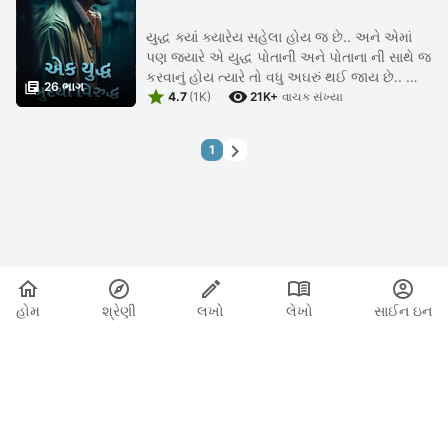
યુદ્ધ ક્યાં ક્યારેય સહેલા હોય જ છે.. અને એમાં
પણ જ્યારે એ યુદ્ધ પોતાની અને પોતાના ની સાથે જ
કરવાનું હોય ત્યારે તો વધુ અઘરું થઈ જાય છે.. એક

26 ભાગ


એવી નવલકથા જ્યાં પળે પળ એક યુદ્ધ છે..
4.7
(1K)
21K+
વાચક સંખ્યા
ક્યારેક વિચારો ...

1
હોમ
શ્રેણી
લખો
લેખો
સાઈન ઇન
|
|
© 2026 Nasadiya Tech. Pvt. Ltd.
અમારા વિશે
અમારી સાથે
|
|
|
કામ કરો
ગોપનીયતા નીતિ
સેવાની શરતો
Vulnerability