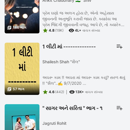
Ankit Chaudhary 🇮🇳 "Shiv"
પ્રેમ ઘણો જ અલગ હોય છે, એનો અહેસાસ
જીવનની અનુભૂતિ કરાવી જાય છે. ક્યારેય આ
પ્રેમ જિંદગી જીવવાની વજહ આપે છે, તો ક્યારેક

146 ભાગ


આજ પ્રેમ જિંદગીને ટુંકાવી દેવા મથામણ કરવા લાગે
4.8
(19K)
4L+
વાચક સંખ્યા
છે. જ્યારે પ્રેમના આ જામમાં ...
1 લીટી માં --------------
Shailesh Shah "શૈલ"
અઘરૂ કામ !! અઘરા માં અઘરૂ કામ કયું? સરળ થવું
!! "શૈલ"..✍️ 9/7/2020 ...

57 ભાગ


4.6
(442)
13K+
વાચક સંખ્યા
" સાગર અને સરિતા " ભાગ - ૧
Jagruti Rohit