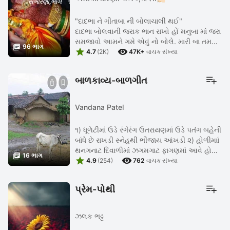
"દાદભા ને ગીતાબા ની બોલાચાલી થઈ"
દાદભા બોલવાની જરાક ભાન રાખો હોં મનુબા માં જરા
સમજાવો આમને ગમે એવું નો બોલે. મારી બા તમને

96 ભાગ


કોઈ ને ખસ કહેવા નથી આવતી, મારી બા વિશે તો
4.7
(2K)
47K+
વાચક સંખ્યા
જરાય સાંખી નહીં ...
બાળકાવ્ય-બાળગીત
Vandana Patel
૧) ધૂળેટીમાં ઉડે રંગેરંગ ઉતરાયણમાં ઉડે પતંગ બહેની
બાંધે છે રાખડી સ્નેહથી ભીંજાય આંખડી ૨) હોળીમાાં
થનગનાટ દિવાળીમાં ઝગમગાટ ફાગણમાં આવે હોળી

16 ભાગ


આસોમાં આવે દિવાળી. ...
4.9
(254)
762
વાચક સંખ્યા
પ્રેમ-પોથી
ઝલક ભટ્ટ