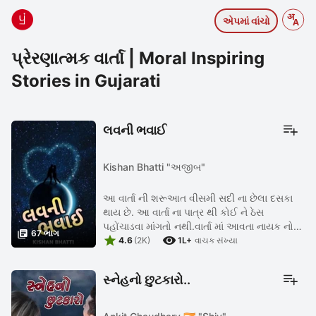
એપમાં વાંચો
પ્રેરણાત્મક વાર્તા | Moral Inspiring
Stories in Gujarati
લવની ભવાઈ
Kishan Bhatti "અજીબ"
આ વાર્તા ની શરૂઆત વીસમી સદી ના છેલા દસકા
થાય છે. આ વાર્તા ના પાત્ર થી કોઈ ને ઠેસ
પહોંચાડવા માંગતો નથી.વાર્તા માં આવતા નાયક નો

67 ભાગ


જન્મ થાય ત્યાર થી લઇ ને અત્યાર ...
4.6
(2K)
1L+
વાચક સંખ્યા
સ્નેહનો છુટકારો..