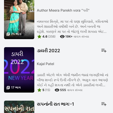
Author Meera Parekh vora "પરી"
નમસ્કાર મિત્રો, મા પર તો ઘણા સુવિચારો, કવિતાઓ
અને શાયરીઓ વર્ષોથી બને છે. અને બનતી જ
રહેશે. કારણકે મા પર તો જેટલું લખી શકાય એટલું

75 ભાગ


ઓછું છે. આજે મધર્સ ડે ના નિમિતે મને એક અનોખી
4.6
(356)
19K+
વાચક સંખ્યા
ભેટ આપવાનું મન થાય ...
ડાયરી 2022
Kajal Patel
ડાયરી એટલે એક એવી જમીન જયાં લાગણીઓ નાં
બીજ શબ્દો રૂપે ઉગી નીકળે છે. અમુક વાત આપણે
કોઈ ને કહી શકતા નથી તો એને ડાયરીમાં લખી

17 ભાગ


લેવી જોઈએ જેનાથી આપણો ગુસ્સો ,ડર, આપણી
5
(15)
555
વાચક સંખ્યા
છુપાયેલી લાગણી, આંખોમાં સાચવીને ...
સપનાંની રાત ભાગ:-1