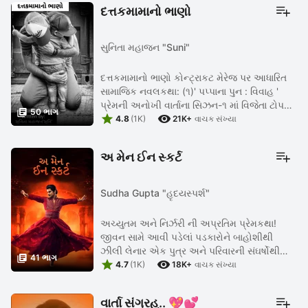
દત્તકમામાનો ભાણો
સુનિતા મહાજન "Suni"
દત્તકમામાનો ભાણો કોન્ટ્રાકટ મેરેજ પર આધારિત
સામાજિક નવલકથા: (૧)' પપ્પાના પુન : વિવાહ '
પ્રેમની અનોખી વાર્તાના સિઝન-૧ માં વિજેતા ટોપ

50 ભાગ


10માં એનો આગળનો બીજો ભાગ.... (૨)' માતૃત્વની
4.8
(1K)
21K+
વાચક સંખ્યા
ઝંખના ' ...
અ મેન ઈન સ્કર્ટ
Sudha Gupta "હૃદયસ્પર્શ"
અચ્યુતમ અને નિર્ઝરી ની અપ્રતિમ પ્રેમકથા!
જીવન સામે આવી પડેલાં પડકારોને બાહોશીથી
ઝીલી લેનાર એક પુત્ર અને પરિવારની સંઘર્ષોથી

41 ભાગ


ભરપુર પ્રેરણાત્મક વાર્તા. પ્રણયત્રિકોણ વચ્ચે
4.7
(1K)
18K+
વાચક સંખ્યા
સર્જાતી અદ્રશ્ય અને ...
વાર્તા સંગ્રહ.. 💖💕