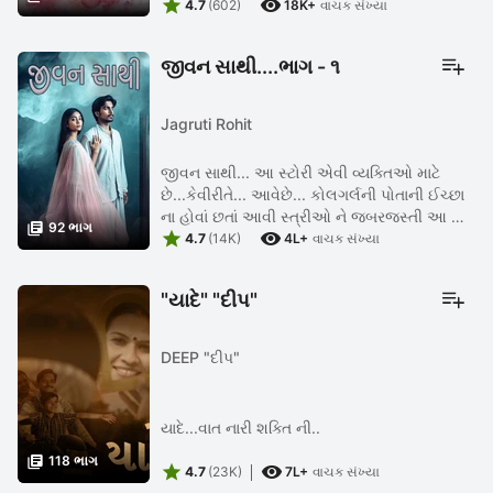


દડાની ૩) હું અને તું ૪) ડ્રીમ હાઉસ
4.7
(602)
18K+
વાચક સંખ્યા
જીવન સાથી....ભાગ - ૧
Jagruti Rohit
જીવન સાથી... આ સ્ટોરી એવી વ્યક્તિઓ માટે
છે...કેવીરીતે... આવેછે... કોલગર્લની પોતાની ઈચ્છા
ના હોવાં છતાં આવી સ્ત્રીઓ ને જબરજસ્તી આ

92 ભાગ


દુનિયા ધકેલવામાં આવે છે...ને કેવી હોયછે એમની
4.7
(14K)
4L+
વાચક સંખ્યા
દર્દભરી દાસ્તાન... ...
"યાદે" "દીપ"
DEEP "દીપ"
યાદે...વાત નારી શક્તિ ની..

118 ભાગ


4.7
(23K)
7L+
વાચક સંખ્યા