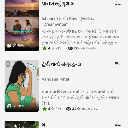
પાનખરનું ગુલાબ
Ishani (ઈશાની) Raval (રાવલ)
"Dreamwriter"
શૂન્યતા વચ્ચે મળેલા હદય. અનેરી પોતાના રસ્તે
જઈ રહી હતી. આજે આમ પણ બધા લગ્નમાં ગયા
હતા એટલે મમ્મી, પપ્પા કે બહેન કોઈ ઘરે હતું નહીં.

31 ભાગ


કોઈ પ્રશ્નો પૂછનાર નહોતું કે ના એને કોઈ જવાબ
4.8
(213)
2K+
વાચક સંખ્યા
આપવાના હતા. તે ...
ટૂંકી વાર્તા સંગ્રહ-૩
Vandana Patel
નવા-નવા વિષય પર નવો જ અંદાજ વાંચો અને
મનભરીને મજા માણો. ટૂંકી વાર્તાઓનું એક અલગ
વિશ્વ.

61 ભાગ


4.9
(2K)
34K+
વાચક સંખ્યા
મા