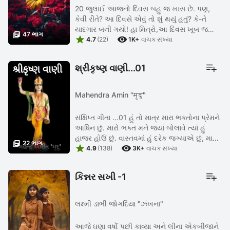
20 જુલાઈ આજનો દિવસ બહુ જ ખાસ છે. પણ,
કેવી રીતે? આ દિવસે એવું તો શું થયું હતું? કે-તે
યાદગાર બની ગયો! હા મિત્રો,આ દિવસ ખૂબ જ

47 ભાગ


ખાસ છે. એ એટલે કે આજના જ દિવસે નીલ
4.7
(22)
1K+
વાચક સંખ્યા
આર્મસ્ટ્રોંગે પહેલી વાર ચંદ્ર પર ...
શ્રીકૃષ્ણ વાણી...01
Mahendra Amin "मृदु"
સંક્ષિપ્ત ગીતા ...01 હું તો માત્ર મારા ભક્તોના પ્રેમને
આધિન છું. મારો ભક્ત મને જ્યાં બોલાવે ત્યાં હું
હાજર હોઉં છું. વાસ્તવમાં હું દરેક જગ્યાએ છું, માત્ર

22 ભાગ


દેખાતો નથી. જેમ અંધારામાં પડેલી કોઈ વસ્તુ ...
4.9
(138)
3K+
વાચક સંખ્યા
કિન્નર સખી -1
લક્ષ્મી ડાભી જોગદિયા "ઝંખના"
આજે ઘણા વર્ષો પછી કાવ્યા અને લીના એકબીજાને