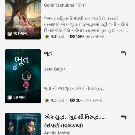
Gohil Takhubha "શિવ"
"અષાઢ મહિનાની મેઘલી રાત જામી છે.વરસતાં
વરસાદમાં એક જુવાન પૂરબહારમાં વહી જતી નદીનાં
કિનારે બેઠો બેઠો નદીનાં ધસમસતાં પ્રવાહમાં નાનાં

101 ભાગ


નાનાં પથ્થર ફેંકી રહ્યો છે.વરસતાં વરસાદે એ
4.9
(2K)
15K+
વાચક સંખ્યા
જુવાનનું આખું શરીર ...
ભૂત
Jeet Gajjar
ભૂતો ની અદભુત વાર્તાઓ નો સંગ્રહ.

38 ભાગ


4.5
(5K)
2L+
વાચક સંખ્યા
એક યુદ્ધ.. ખુદ થી વિરુદ્ધ..
(સંપૂર્ણ નવલકથા)
Ankita Mehta