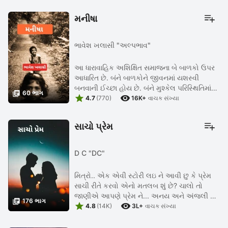
મનીષા
ભાવેશ ખલાસી "અલ્પભાવ"
આ ધારાવાહિક અશિક્ષિત સમાજના બે બાળકો ઉપર
આધારિત છે. બંને બાળકોને જીવનમાં યશસ્વી
બનવાની ઈચ્છા હોય છે. બંને મુશ્કેલ પરિસ્થિતિમાં

60 ભાગ


ભણે છે, ભણીને સારી નોકરી પ્રાપ્ત કરે છે અને સારી
4.7
(770)
16K+
વાચક સંખ્યા
રીતે જીવન પસાર કરે ...
સાચો પ્રેમ
D C "DC"
મિત્રો.. એક એવી સ્ટોરી લઇ ને આવી છુ કે પ્રેમ
સાચી રીતે કરવો એનો મતલબ શું છે? ચાલો તો
જાણીએ આપણે પ્રેમ ને... અનય અને અંજલી ના

176 ભાગ


સફર માં...
4.8
(14K)
3L+
વાચક સંખ્યા