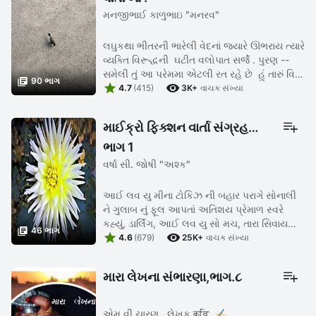
મનજીભાઈ કાળુભાઇ "મનરવ"
લઘુકથા ભીતરની ભારેલી વેદનાં જ્યારે ઊભરાય ત્યારે
વ્યક્તિ વિરૂદ્ધની ઘટીત વલોપાત સર્જે . પુરણ --
સમેલી તું આ પરેમમા એટલી રત રહે છે હું તારું વિશે

90 ભાગ


જ વિચારતો હોવ છૂ સહેલી_ જિતમે શું આવી હલાવી
4.7
(415)
3K+
વાચક સંખ્યા
વાત ...
માઈક્રો ફિક્શન વાર્તા સંગ્રહ
ભાગ 1
વર્ષા સી. જોષી "અશ્ક"
આઈ લવ યુ મીના ટોકિઝ ની બહાર પરાગે સોનાલી
ને ગુલાબ નું ફૂલ આપતાં અતિશય પ્રેમાળ સ્વરે
કહ્યું, ડાર્લિંગ, આઈ લવ યુ સો મચ, તારા સિવાય

46 ભાગ


મારી ઝીંદગી માં આજ સુધી વિરાની હતી. પ્રેમ માટે હું
4.6
(679)
25K+
વાચક સંખ્યા
તડપતો હતો. ડુ ...
મારા લેખના સંભારણા,ભાગ.૮
એમ.વી.ચારણ.. લેખક,कवि..✍🏻