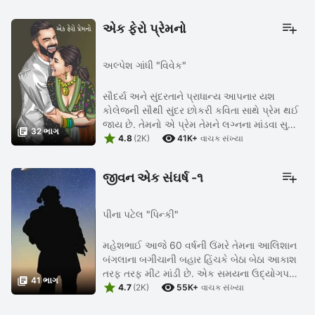
એક ફેરો પ્રેમનો
અલ્પેશ ગાંધી "વિવેક"
સૌદર્ય અને સુંદરતાને પ્રાધાન્ય આપનાર યશ
કોલેજની સૌથી સુંદર છોકરી કવિતા સાથે પ્રેમ થઈ
જાય છે. તેમનો એ પ્રેમ તેમને લગ્નના માંડવા સુધી

32 ભાગ


ખેચી જાય છે. વડીલોની હાજરીમાં બંનેના લગ્ન થાય
4.8
(2K)
41K+
વાચક સંખ્યા
છે. લગ્નના એક ...
જીવન એક સંઘર્ષ -૧
પીના પટેલ "પિન્કી"
મહેશભાઈ આજે 60 વર્ષની ઉંમરે તેમના આલિશાન
બંગલાના બગીચાની બહાર હિંચકે બેઠા બેઠા આકાશ
તરફ તરફ મીટ માંડી છે. એક સમયના ઉદ્યોગપતિ

41 ભાગ


અને આજે પણ તેનાથી વધુ પૈસાની રેલમછેલ એમના
4.7
(2K)
55K+
વાચક સંખ્યા
ઘરમાં છે. પણ પરિવાર.. બસ ...