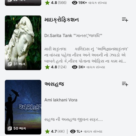


ઓઠા દેવાય છે કાઠિયાવાડમાં. જેની ખાનદાની અને
4.8
(566)
19K+
વાચક સંખ્યા
ખુમારી વખણાય છે. એક ...
માઇક્રોફિકશન
Dr.Sarita Tank "'માનસ','જલધિ'"
મારી શકુંતલા કાલિદાસ નું ‘અભિજ્ઞાનશાકુંતલ‘
ના વાંચ્યા પહેલા નીરવ અને અવની નો ઝઘડો એ
બાબતે હતો કે,નીરવ પોતાના ઓફિસ ના કામ માં

31 ભાગ


અવનીને સમય આપી શકતો નથી કે તેના માટે કોઈ
4.8
(124)
3K+
વાચક સંખ્યા
ગિફ્ટ પણ લાવતો નથી.પણ ...
અસહજ
Ami lakhani Vora
સહજ ની અસહજ જીવન સફર....

50 ભાગ


4.7
(4K)
1L+
વાચક સંખ્યા