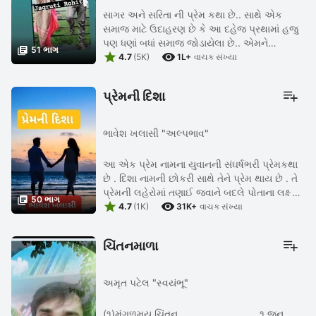
સાગર અને સરિતા ની પ્રેમ કથા છે.. સાથે એક
સમાજ માટે ઉદાહરણ છે કે આ દહેજ પ્રથામાં હજુ
પણ ધણાં બધાં સમાજ જોડાયેલા છે.. એમને

51 ભાગ


સુધરવાની જરુર છે.. જેમ નદી મહાસાગર માં
4.7
(5K)
1L+
વાચક સંખ્યા
પોંહચવા માટે કેટલી બધી મુશ્કેલીઓ નો ...
પ્રેમની દિશા
ભાવેશ ખલાસી "અલ્પભાવ"
આ એક પ્રેમ નામના યુવાનની સંઘર્ષભરી પ્રેમકથા
છે . દિશા નામની છોકરી સાથે તેને પ્રેમ થાય છે . તે
પ્રેમની લહેરોમાં તણાઈ જવાને બદલે પોતાના લક્ષ્ય

50 ભાગ


માટે અડગ ઊભો રહે છે. અગણિત મુશ્કેલીઓ ,
4.7
(1K)
31K+
વાચક સંખ્યા
આવવા છતાં તે ...
ચિંતનમાળા
અમૃત પટેલ "સ્વયંભૂ"
(૧)મંગળમય ચિંતન.. ૧ જૂન