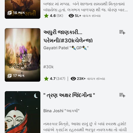
બજાર માં મળ્યા. બંને શાળાના સમયથી મિત્રતામાં
બંધાયેલા હતાં. લગભગ બાળપણ થી જ. ધોરણ બાર

16 ભાગ


પછી છુટ્ટા પડ્યા ત્યારના આજે ...
4.6
(5K)
5L+
વાચક સંખ્યા
અધુરી જાણકારી
પ્રેમની(#30kચેલેન્જ)
Gayatri Patel "✒️GP✒️"
#30k

17 ભાગ


4.7
(347)
23K+
વાચક સંખ્યા
" ત્રણ અક્ષર જિંદગીના "
Bina Joshi "આકર્ષા"
નમસ્કાર મિત્રો, આશા રાખું છું કે બધાં સ્વસ્થ હશો!
બધાંએ ક્રાઈમ રહસ્યથી ભરપુર નવલકથા તો વાંચી