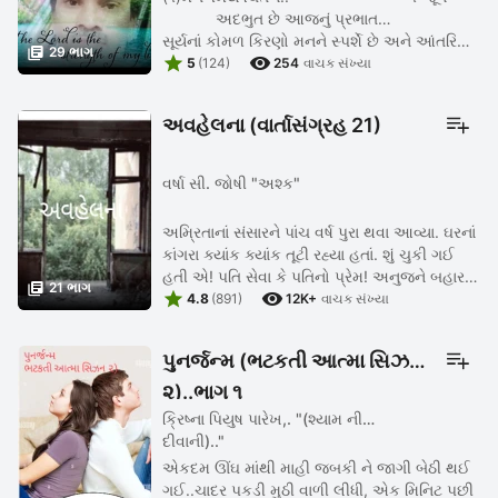
અદભુત છે આજનું પ્રભાત…
સૂર્યનાં કોમળ કિરણો મનને સ્પર્શે છે અને આંતરિક

29 ભાગ


જગતને પણ પ્રકાશિત કરે છે. જાણે કુદરત કહે છે
5
(124)
254
વાચક સંખ્યા
— ' ...
અવહેલના (વાર્તાસંગ્રહ 21)
વર્ષા સી. જોષી "અશ્ક"
અમ્રિતાનાં સંસારને પાંચ વર્ષ પુરા થવા આવ્યા. ઘરનાં
કાંગરા ક્યાંક ક્યાંક તૂટી રહ્યા હતાં. શું ચુકી ગઈ
હતી એ! પતિ સેવા કે પતિનો પ્રેમ! અનુજને બહાર

21 ભાગ


નજર કેમ કરવી પડી! એને જોઈતું હતું એ એને
4.8
(891)
12K+
વાચક સંખ્યા
અમ્રિતા ...
પુનર્જન્મ (ભટકતી આત્મા સિઝન
૨)..ભાગ ૧
ક્રિષ્ના પિયુષ પારેખ,. "(શ્યામ ની
દીવાની).."
એકદમ ઊંઘ માંથી માહી જબકી ને જાગી બેઠી થઈ
ગઈ..ચાદર પકડી મુઠી વાળી લીધી, એક મિનિટ પછી