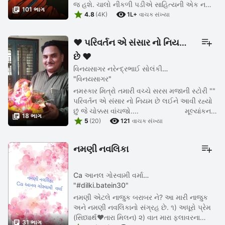
જ હશે. ચાલો નીકળી પડીએ સાહિત્યની એક નવી

101 ભાગ


સફર પર. જેમા ગ્રામ્ય જીવન, ગામઠી ભાષા અને
4.8
(4K)
1L+
વાચક સંખ્યા
ગ્રામ્ય જીવનમાં થતી ...
❤️ પરિવર્તન એ સંસાર નો નિયમ
છે ❤️
વિનયસાગર નરેન્દ્રભાઈ સોલંકી
"વિનયસાગર"
નમસ્કાર મિત્રો તમારી વચ્ચે સરસ મજાની સ્ટોરી ""
પરિવર્તન એ સંસાર નો નિયમ છે લઈને આવી રહ્યો
છું જે ચોક્કસ વાંચજો.... મૂલ્યાંકન

18 ભાગ


...
5
(20)
121
વાચક સંખ્યા
નમણી નવલિકા
Ca આનલ ગોસ્વામી વર્મા
"#dilki.batein30"
નમણી એટલે નાજુક બરાબર ને? આ મારી નાજુક
અને નમણી નવલિકાનો સંગ્રહ છે. ૧) અધૂરો પ્રેમ
(સિધ્ધાર્થ♥️તારા મિલન) ૨) વાત મારા ફ્લાવરના

31 ભાગ