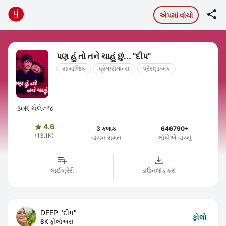

એપમાં વાંચો
પણ હું તો તને ચાહું છું... "દીપ"
સામાજિક
પ્રેમ/રોમાન્સ
પ્રેરણાત્મક
૩૦K ચેલેન્જ
4.6

3 કલાક
646790+
(13.1K)
વાંચન સમય
લોકોએ વાંચ્યું
લાઈબ્રેરી
ડાઉનલોડ કરો
DEEP "દીપ"
ફોલો
8K ફોલોઅર્સ