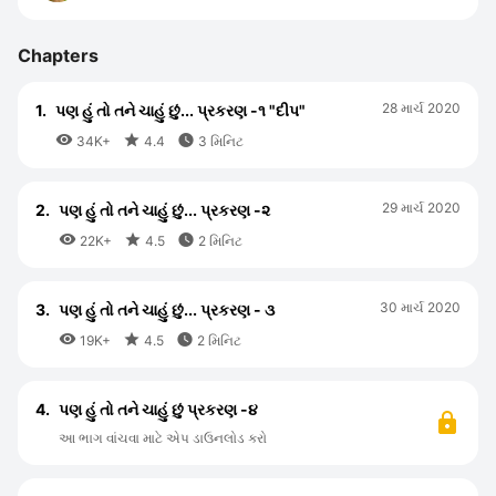
Chapters
28 માર્ચ 2020
1.
પણ હું તો તને ચાહું છું... પ્રકરણ -૧ "દીપ"



34K+
4.4
3 મિનિટ
29 માર્ચ 2020
2.
પણ હું તો તને ચાહું છું... પ્રકરણ -૨



22K+
4.5
2 મિનિટ
30 માર્ચ 2020
3.
પણ હું તો તને ચાહું છું... પ્રકરણ - ૩



19K+
4.5
2 મિનિટ
4.
પણ હું તો તને ચાહું છું પ્રકરણ -૪
આ ભાગ વાંચવા માટે એપ ડાઉનલોડ કરો