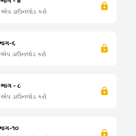
 ભાગ - ૪
ે એપ ડાઉનલોડ કરો
 ભાગ-૬
ે એપ ડાઉનલોડ કરો
.ભાગ - ૮
ે એપ ડાઉનલોડ કરો
 ભાગ-૧૦