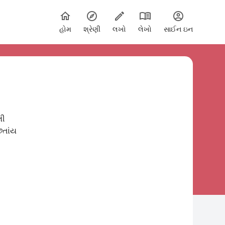
હોમ
શ્રેણી
લખો
લેખો
સાઈન ઇન
લી