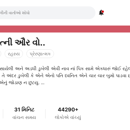

ત્ની ઔર વો..
રહસ્ય
પ્રેરણાત્મક
સાયેલી અને અડધી ડુબેલી એવી નાવ નાં પિક સામે એકધારું જોઈ રહે
તે અંદર ડુબેલી કે એને એનો પતિ ધ્વનિત એને ચાર ચાર બુમો પાડવા છતાંય
એનું જોડાણ ન છુટયુ. ...
31 મિનિટ
44290+
વાંચન સમય
લોકોએ વાંચ્યું