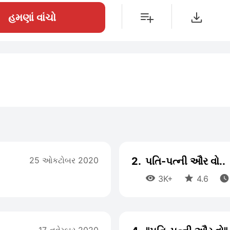
હમણાં વાંચો
25 ઓકટોબર 2020
2.
પતિ-પત્ની ઔર વો..



3K+
4.6