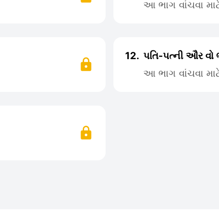
આ ભાગ વાંચવા મા
12.
પતિ-પત્ની ઔર વો ભ
આ ભાગ વાંચવા મા