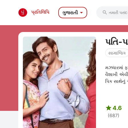

પ્રતિલિપિ
ગુજરાતી

પતિ-પ
સામાજિક
મઝધારમાં ફ
વૈશાખી એવી 
પિક સાથેનું 

4.6
(687)