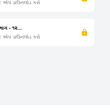
ટે એપ ડાઉનલોડ કરો
ાગ - ૧૨...
ટે એપ ડાઉનલોડ કરો