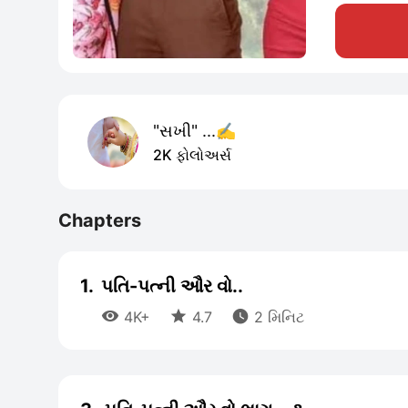
"સખી" ...✍️
2K ફોલોઅર્સ
Chapters
1.
પતિ-પત્ની ઔર વો..



4K+
4.7
2 મિનિટ