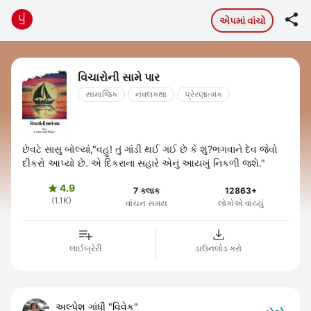

એપમાં વાંચો
વિચારોની સામે પાર
સામાજિક
નવલકથા
પ્રેરણાત્મક
છેવટે સાસુ બોલ્યાં,"વહુ! તું ગાંડી થઈ ગઈ છે કે શું?ભગવાને દેવ જેવો
દીકરો આપ્યો છે. એ દિકરાના સહારે એનું આયખું નિકળી જશે."
4.9

7 કલાક
12863+
(1.1K)
વાંચન સમય
લોકોએ વાંચ્યું
લાઈબ્રેરી
ડાઉનલોડ કરો
અલ્પેશ ગાંધી "વિવેક"